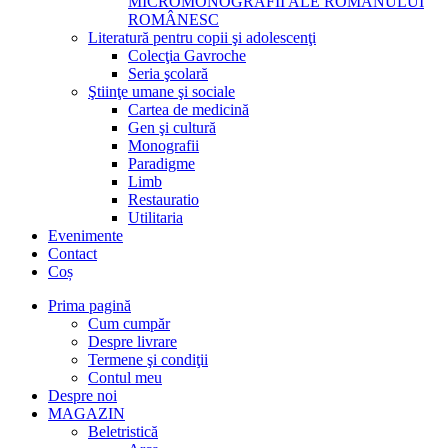
MICROMONOGRAFII ALE ROMANULUI
ROMÂNESC
Literatură pentru copii şi adolescenţi
Colecţia Gavroche
Seria şcolară
Ştiinţe umane şi sociale
Cartea de medicină
Gen şi cultură
Monografii
Paradigme
Limb
Restauratio
Utilitaria
Evenimente
Contact
Coș
Prima pagină
Cum cumpăr
Despre livrare
Termene şi condiţii
Contul meu
Despre noi
MAGAZIN
Beletristică