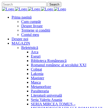
Prima pagină
Cum cumpăr
Despre livrare
Termene şi condiţii
Contul meu
Despre noi
MAGAZIN
Beletristică
Arca
Eseuri
Biblioteca Românească
Romanul românesc al secolului XXI
Coligat
Lakonia
Magister
Masca
Metamorfoze
Paraliteraria
Literatură universală
Seria Valeriu Anania
SERIA MIRCEA TOMUȘ –