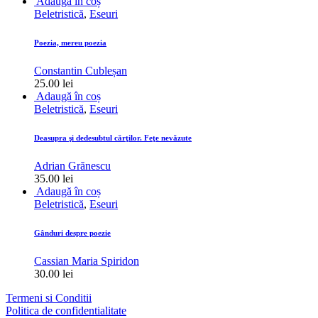
Adaugă în coș
Beletristică
,
Eseuri
Poezia, mereu poezia
Constantin Cubleșan
25.00
lei
Adaugă în coș
Beletristică
,
Eseuri
Deasupra şi dedesubtul cărţilor. Feţe nevăzute
Adrian Grănescu
35.00
lei
Adaugă în coș
Beletristică
,
Eseuri
Gânduri despre poezie
Cassian Maria Spiridon
30.00
lei
Termeni si Conditii
Politica de confidentialitate