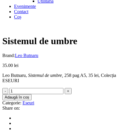
Utilitaria
Evenimente
Contact
Coș
Sistemul de umbre
Brand:
Leo Butnaru
35.00
lei
Leo Butnaru,
Sistemul de umbre,
258 pag A5, 35 lei, Colecția
ESEURI
Sistemul
de
Adaugă în coș
umbre
Categorie:
Eseuri
quantity
Share on: