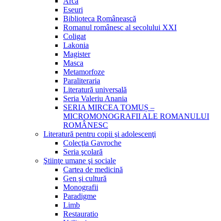
Arca
Eseuri
Biblioteca Românească
Romanul românesc al secolului XXI
Coligat
Lakonia
Magister
Masca
Metamorfoze
Paraliteraria
Literatură universală
Seria Valeriu Anania
SERIA MIRCEA TOMUȘ –
MICROMONOGRAFII ALE ROMANULUI
ROMÂNESC
Literatură pentru copii şi adolescenţi
Colecţia Gavroche
Seria şcolară
Ştiinţe umane şi sociale
Cartea de medicină
Gen şi cultură
Monografii
Paradigme
Limb
Restauratio