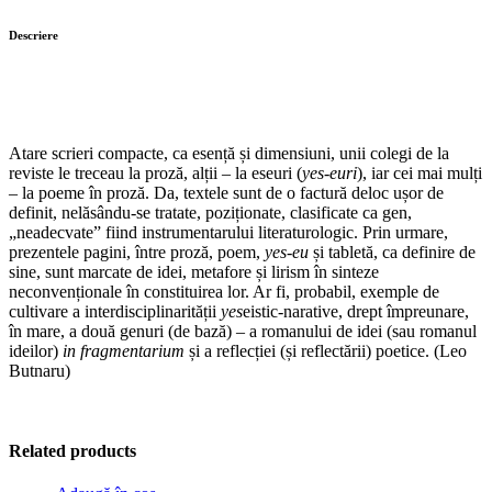
Descriere
Atare scrieri compacte, ca esență și dimensiuni, unii colegi de la
reviste le treceau la proză, alții – la eseuri (
yes-euri
), iar cei mai mulți
– la poeme în proză. Da, textele sunt de o factură deloc ușor de
definit, nelăsându-se tratate, poziționate, clasificate ca gen,
„neadecvate” fiind instrumentarului literaturologic. Prin urmare,
prezentele pagini, între proză, poem,
yes-eu
și tabletă, ca definire de
sine, sunt marcate de idei, metafore și lirism în sinteze
neconvenționale în constituirea lor. Ar fi, probabil, exemple de
cultivare a interdisciplinarității
yes
eistic-narative, drept împreunare,
în mare, a două genuri (de bază) – a romanului de idei (sau romanul
ideilor)
in fragmentarium
și a reflecției (și reflectării) poetice. (Leo
Butnaru)
Related products