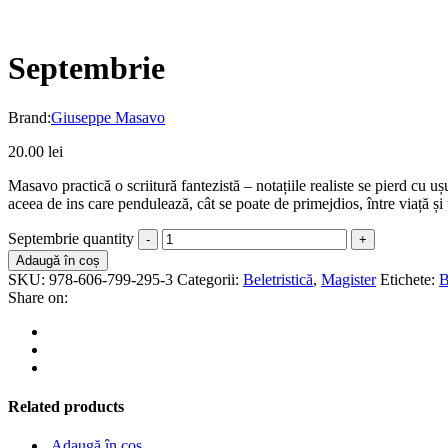
Septembrie
Brand:
Giuseppe Masavo
20.00
lei
Masavo practică o scriitură fantezistă – notațiile realiste se pierd cu uș
aceea de ins care pendulează, cât se poate de primejdios, între viață și 
Septembrie quantity
Adaugă în coș
SKU:
978-606-799-295-3
Categorii:
Beletristică
,
Magister
Etichete:
B
Share on:
Related products
Adaugă în coș