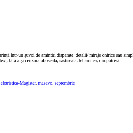
urință într-un șuvoi de amintiri disparate, detalii/ miraje onirice sau simpl
text, fără a-și cenzura oboseala, sastiseala, lehamitea, dimpotrivă.
eletristica-Magister
,
masavo
,
septembrie