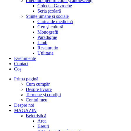
Literatură pentru copii şi adolescenţi
Colecţia Gavroche
Seria şcolară
Ştiinţe umane şi sociale
Cartea de medicină
Gen şi cultură
Monografii
Paradigme
Limb
Restauratio
Utilitaria
Evenimente
Contact
Coș
Prima pagină
Cum cumpăr
Despre livrare
Termene şi condiţii
Contul meu
Despre noi
MAGAZIN
Beletristică
Arca
Eseuri