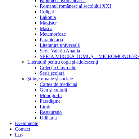
Biblioteca Românească
Romanul românesc al secolului XXI
Coligat
Lakonia
Magister
Masca
Metamorfoze
Paraliteraria
Literatură universală
Seria Valeriu Anania
SERIA MIRCEA TOMUȘ – MICROMONOGR
Literatură pentru copii şi adolescenţi
Colecţia Gavroche
Seria şcolară
Ştiinţe umane şi sociale
Cartea de medicină
Gen şi cultură
Monografii
Paradigme
Limb
Restauratio
Utilitaria
Evenimente
Contact
Coș