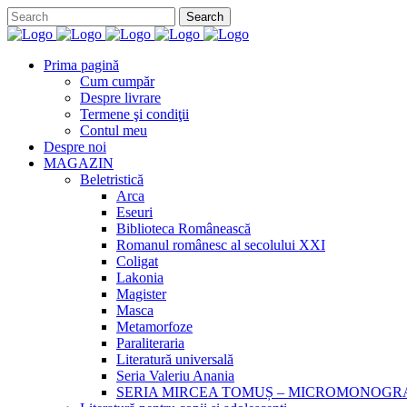
Prima pagină
Cum cumpăr
Despre livrare
Termene şi condiţii
Contul meu
Despre noi
MAGAZIN
Beletristică
Arca
Eseuri
Biblioteca Românească
Romanul românesc al secolului XXI
Coligat
Lakonia
Magister
Masca
Metamorfoze
Paraliteraria
Literatură universală
Seria Valeriu Anania
SERIA MIRCEA TOMUȘ – MICROMONOGR