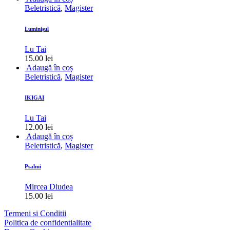
Beletristică
,
Magister
Luminișul
Lu Tai
15.00
lei
Adaugă în coș
Beletristică
,
Magister
IKIGAI
Lu Tai
12.00
lei
Adaugă în coș
Beletristică
,
Magister
Psalmi
Mircea Diudea
15.00
lei
Termeni si Conditii
Politica de confidentialitate