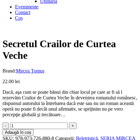
Utilitaria
Evenimente
Contact
Coș
Secretul Crailor de Curtea
Veche
Brand:
Mircea Tomuş
22.00
lei
Dacă, aşa cum se poate bănui din chiar locul pe care ar fi să l
rezervăm Crailor de Curtea Veche în devenirea romanului românesc,
răspunsul autorului la întrebarea dacă este sau nu un roman această
operă nu poate fi decât unul afirmativ, se sprijinim nu pe vreo
percepţie globală şi trecătoare…
Secretul
Crailor
Adaugă în coș
de
SKU:
978-973-726-880-8
Categorii:
Beletristică
,
SERIA MIRCEA