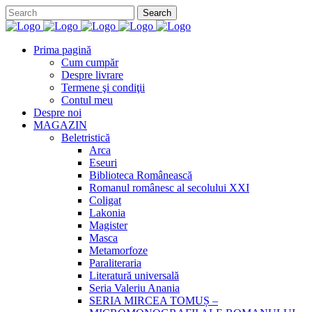
Prima pagină
Cum cumpăr
Despre livrare
Termene şi condiţii
Contul meu
Despre noi
MAGAZIN
Beletristică
Arca
Eseuri
Biblioteca Românească
Romanul românesc al secolului XXI
Coligat
Lakonia
Magister
Masca
Metamorfoze
Paraliteraria
Literatură universală
Seria Valeriu Anania
SERIA MIRCEA TOMUȘ –