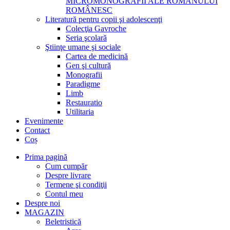
MICROMONOGRAFII ALE ROMANULUI
ROMÂNESC
Literatură pentru copii şi adolescenţi
Colecţia Gavroche
Seria şcolară
Ştiinţe umane şi sociale
Cartea de medicină
Gen şi cultură
Monografii
Paradigme
Limb
Restauratio
Utilitaria
Evenimente
Contact
Coș
Prima pagină
Cum cumpăr
Despre livrare
Termene şi condiţii
Contul meu
Despre noi
MAGAZIN
Beletristică