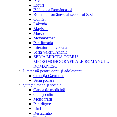
Arca
Eseuri
Biblioteca Românească
Romanul românesc al secolului XXI
Coligat
Lakonia
Magister
Masca
Metamorfoze
Paraliteraria
Literatură universală
Seria Valeriu Anania
SERIA MIRCEA TOMUȘ –
MICROMONOGRAFII ALE ROMANULUI
ROMÂNESC
Literatură pentru copii şi adolescenţi
Colecţia Gavroche
Seria şcolară
Ştiinţe umane şi sociale
Cartea de medicină
Gen şi cultură
Monografii
Paradigme
Limb
Restauratio