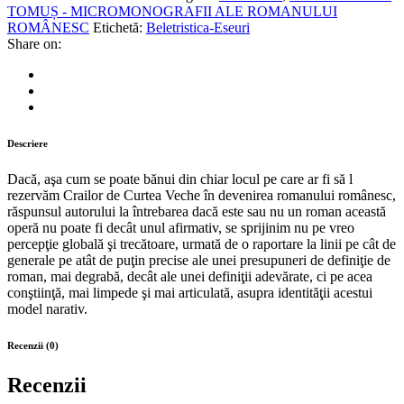
Curtea
TOMUȘ - MICROMONOGRAFII ALE ROMANULUI
Veche
ROMÂNESC
Etichetă:
Beletristica-Eseuri
quantity
Share on:
Descriere
Dacă, aşa cum se poate bănui din chiar locul pe care ar fi să l
rezervăm Crailor de Curtea Veche în devenirea romanului românesc,
răspunsul autorului la întrebarea dacă este sau nu un roman această
operă nu poate fi decât unul afirmativ, se sprijinim nu pe vreo
percepţie globală şi trecătoare, urmată de o raportare la linii pe cât de
generale pe atât de puţin precise ale unei presupuneri de definiţie de
roman, mai degrabă, decât ale unei definiţii adevărate, ci pe acea
conştiinţă, mai limpede şi mai articulată, asupra identităţii acestui
model narativ.
Recenzii (0)
Recenzii