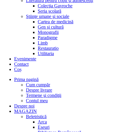
Literatură pentru copii şi adolescenţi
Colecţia Gavroche
Seria şcolară
Ştiinţe umane şi sociale
Cartea de medicină
Gen şi cultură
Monografii
Paradigme
Limb
Restauratio
Utilitaria
Evenimente
Contact
Coș
Prima pagină
Cum cumpăr
Despre livrare
Termene şi condiţii
Contul meu
Despre noi
MAGAZIN
Beletristică
Arca
Eseuri