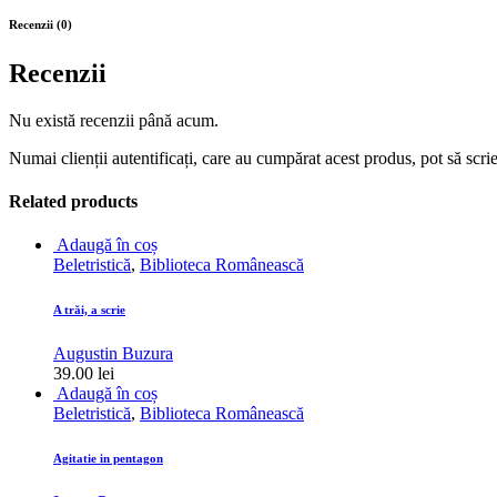
Recenzii (0)
Recenzii
Nu există recenzii până acum.
Numai clienții autentificați, care au cumpărat acest produs, pot să scri
Related products
Adaugă în coș
Beletristică
,
Biblioteca Românească
A trăi, a scrie
Augustin Buzura
39.00
lei
Adaugă în coș
Beletristică
,
Biblioteca Românească
Agitatie in pentagon