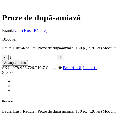
Proze de după-amiază
Brand:
Laura Husti-Răduleţ
10.00
lei
Laura Husti-Răduleţ, Proze de după-amiază, 130 p., 7,20 lei (Modul în c
Proze
de
Adaugă în coș
după-
SKU:
978-973-726-219-7
Categorii:
Beletristică
,
Lakonia
amiază
Share on:
quantity
Descriere
Laura Husti-Răduleţ, Proze de după-amiază, 130 p., 7,20 lei (Modul în c