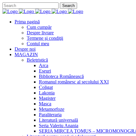
Prima pagină
Cum cumpăr
Despre livrare
Termene şi condiţii
Contul meu
Despre noi
MAGAZIN
Beletristică
Arca
Eseuri
Biblioteca Românească
Romanul românesc al secolului XXI
Coligat
Lakonia
Magister
Masca
Metamorfoze
Paraliteraria
Literatură universală
Seria Valeriu Anania
SERIA MIRCEA TOMUȘ – MICROMONOGR