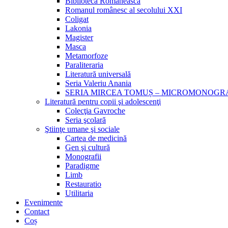
Biblioteca Românească
Romanul românesc al secolului XXI
Coligat
Lakonia
Magister
Masca
Metamorfoze
Paraliteraria
Literatură universală
Seria Valeriu Anania
SERIA MIRCEA TOMUȘ – MICROMONOGR
Literatură pentru copii şi adolescenţi
Colecţia Gavroche
Seria şcolară
Ştiinţe umane şi sociale
Cartea de medicină
Gen şi cultură
Monografii
Paradigme
Limb
Restauratio
Utilitaria
Evenimente
Contact
Coș