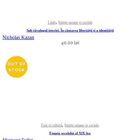
,
Limb
Ştiinţe umane şi sociale
Sub tăvalugul istoriei. În căutarea libertății și a identității
Nicholas Kazan
40.00
lei
OUT OF
STOCK
,
Gen şi cultură
Ştiinţe umane şi sociale
Femeia secolului al XIX-lea