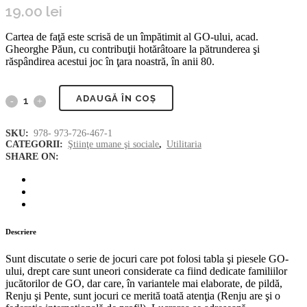
19.00
lei
Cartea de faţă este scrisă de un împătimit al GO-ului, acad.
Gheorghe Păun, cu contribuţii hotărâtoare la pătrunderea şi
răspândirea acestui joc în ţara noastră, în anii 80.
ADAUGĂ ÎN COȘ
Printre
fraţii
SKU:
978- 973-726-467-1
CATEGORII:
Ştiinţe umane şi sociale
,
Utilitaria
mai
SHARE ON:
mici
ai
GO-
Descriere
ului:
Sunt discutate o serie de jocuri care pot folosi tabla şi piesele GO-
ului, drept care sunt uneori considerate ca fiind dedicate familiilor
Cinci-
jucătorilor de GO, dar care, în variantele mai elaborate, de pildă,
Renju şi Pente, sunt jocuri ce merită toată atenţia (Renju are şi o
în-