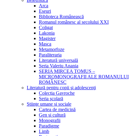
Beletristică
Arca
Eseuri
Biblioteca Românească
Romanul românesc al secolului XXI
Coligat
Lakonia
Magister
Masca
Metamorfoze
Paraliteraria
Literatură universală
Seria Valeriu Anania
SERIA MIRCEA TOMUȘ –
MICROMONOGRAFII ALE ROMANULUI
ROMÂNESC
Literatură pentru copii şi adolescenţi
Colecţia Gavroche
Seria şcolară
Ştiinţe umane şi sociale
Cartea de medicină
Gen şi cultură
Monografii
Paradigme
Limb