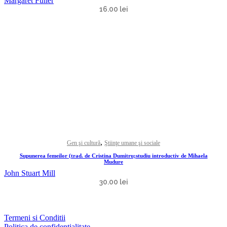
Margaret Fuller
16.00
lei
,
Gen şi cultură
Ştiinţe umane şi sociale
Supunerea femeilor (trad. de Cristina Dumitru;studiu introductiv de Mihaela
Mudure
John Stuart Mill
30.00
lei
Termeni si Conditii
Politica de confidentialitate