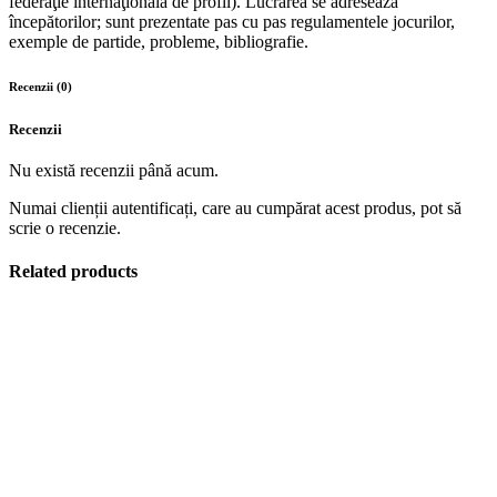
federaţie internaţională de profil). Lucrarea se adresează
începătorilor; sunt prezentate pas cu pas regulamentele jocurilor,
rând,
exemple de partide, probleme, bibliografie.
GO-
Recenzii (0)
Moku,
Recenzii
Renju,
Nu există recenzii până acum.
Pente
Numai clienții autentificați, care au cumpărat acest produs, pot să
scrie o recenzie.
quantity
Related products