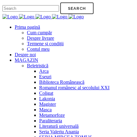
Prima pagină
Cum cumpăr
Despre livrare
Termene şi condiţii
Contul meu
Despre noi
MAGAZIN
Beletristică
Arca
Eseuri
Biblioteca Românească
Romanul românesc al secolului XXI
Coligat
Lakonia
Magister
Masca
Metamorfoze
Paraliteraria
Literatură universală
Seria Valeriu Anania