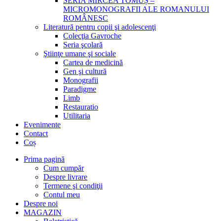
SERIA MIRCEA TOMUȘ –
MICROMONOGRAFII ALE ROMANULUI
ROMÂNESC
Literatură pentru copii şi adolescenţi
Colecţia Gavroche
Seria şcolară
Ştiinţe umane şi sociale
Cartea de medicină
Gen şi cultură
Monografii
Paradigme
Limb
Restauratio
Utilitaria
Evenimente
Contact
Coș
Prima pagină
Cum cumpăr
Despre livrare
Termene şi condiţii
Contul meu
Despre noi
MAGAZIN