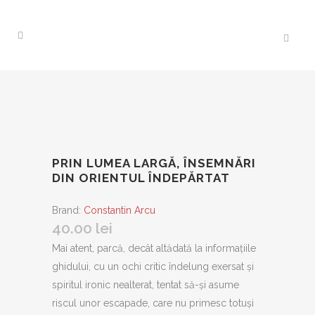
PRIN LUMEA LARGĂ, ÎNSEMNĂRI
DIN ORIENTUL ÎNDEPĂRTAT
Brand:
Constantin Arcu
40.00
lei
Mai atent, parcă, decât altădată la informațiile
ghidului, cu un ochi critic îndelung exersat și
spiritul ironic nealterat, tentat să-și asume
riscul unor escapade, care nu primesc totuși