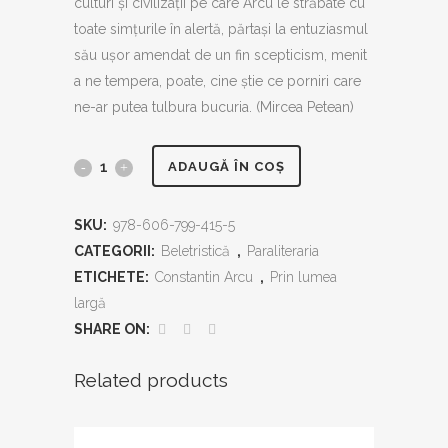
culturi și civilizații pe care Arcu le străbate cu
toate simțurile în alertă, părtași la entuziasmul
său ușor amendat de un fin scepticism, menit
a ne tempera, poate, cine știe ce porniri care
ne-ar putea tulbura bucuria. (Mircea Petean)
Prin
ADAUGĂ ÎN COȘ
lumea
SKU:
978-606-799-415-5
largă,
CATEGORII:
Beletristică
,
Paraliteraria
Însemnări
ETICHETE:
Constantin Arcu
,
Prin lumea
largă
din
SHARE ON:
Orientul
Related products
îndepărtat
quantity