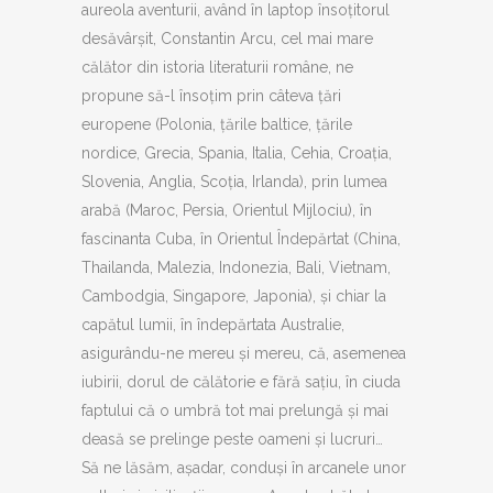
aureola aventurii, având în laptop însoțitorul
desăvârșit, Constantin Arcu, cel mai mare
călător din istoria literaturii române, ne
propune să-l însoțim prin câteva țări
europene (Polonia, țările baltice, țările
nordice, Grecia, Spania, Italia, Cehia, Croația,
Slovenia, Anglia, Scoția, Irlanda), prin lumea
arabă (Maroc, Persia, Orientul Mijlociu), în
fascinanta Cuba, în Orientul Îndepărtat (China,
Thailanda, Malezia, Indonezia, Bali, Vietnam,
Cambodgia, Singapore, Japonia), și chiar la
capătul lumii, în îndepărtata Australie,
asigurându-ne mereu și mereu, că, asemenea
iubirii, dorul de călătorie e fără sațiu, în ciuda
faptului că o umbră tot mai prelungă și mai
deasă se prelinge peste oameni și lucruri…
Să ne lăsăm, așadar, conduși în arcanele unor