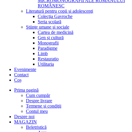
MICROMONOGRAFII ALE ROMANULUI
ROMÂNESC
Literatură pentru copii şi adolescenţi
Colecţia Gavroche
Seria şcolară
Ştiinţe umane şi sociale
Cartea de medicină
Gen şi cultură
Monografii
Paradigme
Limb
Restauratio
Utilitaria
Evenimente
Contact
Coș
Prima pagină
Cum cumpăr
Despre livrare
Termene şi condiţii
Contul meu
Despre noi
MAGAZIN
Beletristică