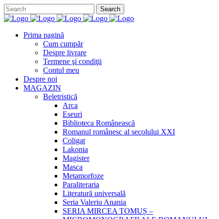
Prima pagină
Cum cumpăr
Despre livrare
Termene şi condiţii
Contul meu
Despre noi
MAGAZIN
Beletristică
Arca
Eseuri
Biblioteca Românească
Romanul românesc al secolului XXI
Coligat
Lakonia
Magister
Masca
Metamorfoze
Paraliteraria
Literatură universală
Seria Valeriu Anania
SERIA MIRCEA TOMUȘ –