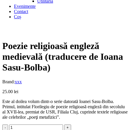
Utilitaria
Evenimente
Contact
Coș
Poezie religioasă engleză
medievală (traducere de Ioana
Sasu-Bolba)
Brand:
xxx
25.00
lei
Este al doilea volum dintr-o serie datorată Ioanei Sasu-Bolba.
Primul, intitulat Florilegiu de poezie religioasă engleză din secolulu
al XVII-lea, premiat de USR, Filiala Cluj, cuprinde textele religioase
ale celebrilor „poeţi metafizici”.
Poezie