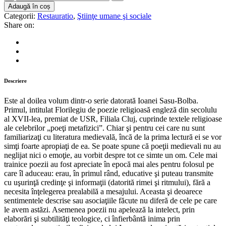
religioasă
Adaugă în coș
engleză
Categorii:
Restauratio
,
Ştiinţe umane şi sociale
medievală
Share on:
(traducere
de
Ioana
Sasu-
Bolba)
quantity
Descriere
Este al doilea volum dintr-o serie datorată Ioanei Sasu-Bolba.
Primul, intitulat Florilegiu de poezie religioasă engleză din secolulu
al XVII-lea, premiat de USR, Filiala Cluj, cuprinde textele religioase
ale celebrilor „poeţi metafizici”. Chiar şi pentru cei care nu sunt
familiarizaţi cu literatura medievală, încă de la prima lectură ei se vor
simţi foarte apropiaţi de ea. Se poate spune că poeţii medievali nu au
neglijat nici o emoţie, au vorbit despre tot ce simte un om. Cele mai
trainice poezii au fost apreciate în epocă mai ales pentru folosul pe
care îl aduceau: erau, în primul rând, educative şi puteau transmite
cu uşurinţă credinţe şi informaţii (datorită rimei şi ritmului), fără a
necesita înţelegerea prealabilă a mesajului. Aceasta şi deoarece
sentimentele descrise sau asociaţiile făcute nu diferă de cele pe care
le avem astăzi. Asemenea poezii nu apelează la intelect, prin
elaborări şi subtilităţi teologice, ci înfierbântă inima prin