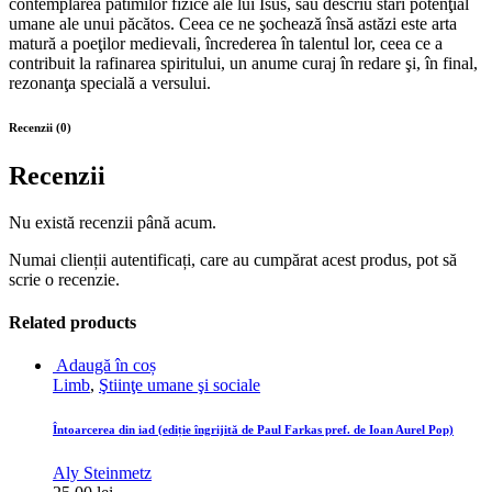
contemplarea patimilor fizice ale lui Isus, sau descriu stări potenţial
umane ale unui păcătos. Ceea ce ne şochează însă astăzi este arta
matură a poeţilor medievali, încrederea în talentul lor, ceea ce a
contribuit la rafinarea spiritului, un anume curaj în redare şi, în final,
rezonanţa specială a versului.
Recenzii (0)
Recenzii
Nu există recenzii până acum.
Numai clienții autentificați, care au cumpărat acest produs, pot să
scrie o recenzie.
Related products
Adaugă în coș
Limb
,
Ştiinţe umane şi sociale
Întoarcerea din iad (ediție îngrijită de Paul Farkas pref. de Ioan Aurel Pop)
Aly Steinmetz