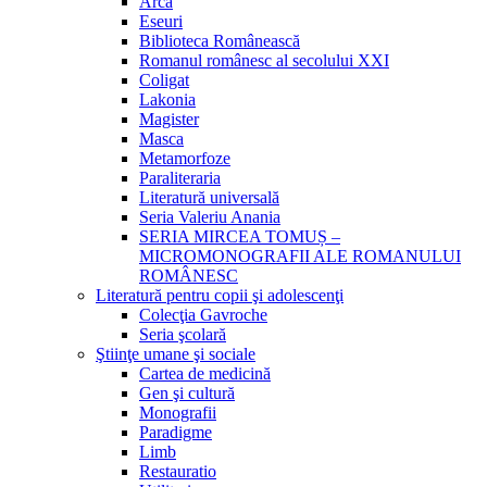
Arca
Eseuri
Biblioteca Românească
Romanul românesc al secolului XXI
Coligat
Lakonia
Magister
Masca
Metamorfoze
Paraliteraria
Literatură universală
Seria Valeriu Anania
SERIA MIRCEA TOMUȘ –
MICROMONOGRAFII ALE ROMANULUI
ROMÂNESC
Literatură pentru copii şi adolescenţi
Colecţia Gavroche
Seria şcolară
Ştiinţe umane şi sociale
Cartea de medicină
Gen şi cultură
Monografii
Paradigme
Limb
Restauratio