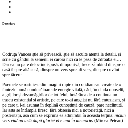
Descriere
Codruța Vancea știe să privească, știe să asculte atentă la detalii, și
scrie cu gândul la semenii ei cărora nici că le pasă de zdroaba ei…
Dar ea nu pare deloc indispusă, dimpotrivă, trece zâmbind dinspre o
casă înspre altă casă, dinspre un vers spre alt vers, dinspre cuvânt
spre tăcere.
Poemele se rostuiesc din imagini rupte din cotidian sau create de o
fantezie bună conducătoare de energie vitală, căci, în ciuda oboselii,
a grijilor și dezamăgirilor de tot felul, hotărârea de a continua un
traseu existențial și artistic, pe care te-ai angajat nu fără entuziasm, și
pe care ți l-ai asumat în deplină cunoștință de cauză, pare neclintită.
Iar asta se întâmplă firesc, fără obsesia nici a notorietății, nici a
posterității, așa cum se exprimă ea admirabil în această terțină:
niciun
vers viu/ nu urlă după glorie/ el e mut în memorie.
(Mircea Petean)