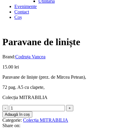
Utilitaria
Evenimente
Contact
Coș
Paravane de liniște
Brand:
Codruța Vancea
15.00
lei
Paravane de liniște (prez. de Mircea Petean),
72 pag. A5 cu clapete,
Colecția MITRABILIA
Paravane
de
Adaugă în coș
liniște
Categorie:
Colecția MITRABILIA
quantity
Share on: