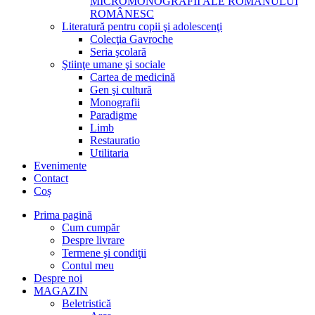
MICROMONOGRAFII ALE ROMANULUI
ROMÂNESC
Literatură pentru copii şi adolescenţi
Colecţia Gavroche
Seria şcolară
Ştiinţe umane şi sociale
Cartea de medicină
Gen şi cultură
Monografii
Paradigme
Limb
Restauratio
Utilitaria
Evenimente
Contact
Coș
Prima pagină
Cum cumpăr
Despre livrare
Termene şi condiţii
Contul meu
Despre noi
MAGAZIN
Beletristică