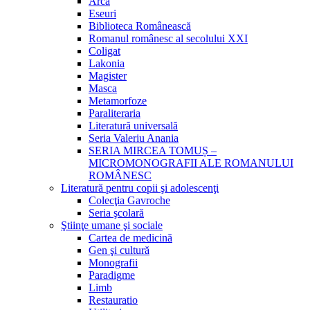
Arca
Eseuri
Biblioteca Românească
Romanul românesc al secolului XXI
Coligat
Lakonia
Magister
Masca
Metamorfoze
Paraliteraria
Literatură universală
Seria Valeriu Anania
SERIA MIRCEA TOMUȘ –
MICROMONOGRAFII ALE ROMANULUI
ROMÂNESC
Literatură pentru copii şi adolescenţi
Colecţia Gavroche
Seria şcolară
Ştiinţe umane şi sociale
Cartea de medicină
Gen şi cultură
Monografii
Paradigme
Limb
Restauratio