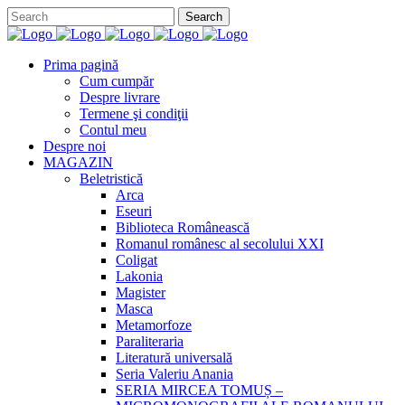
Prima pagină
Cum cumpăr
Despre livrare
Termene şi condiţii
Contul meu
Despre noi
MAGAZIN
Beletristică
Arca
Eseuri
Biblioteca Românească
Romanul românesc al secolului XXI
Coligat
Lakonia
Magister
Masca
Metamorfoze
Paraliteraria
Literatură universală
Seria Valeriu Anania
SERIA MIRCEA TOMUȘ –