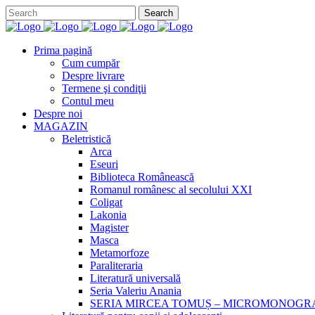
Prima pagină
Cum cumpăr
Despre livrare
Termene şi condiţii
Contul meu
Despre noi
MAGAZIN
Beletristică
Arca
Eseuri
Biblioteca Românească
Romanul românesc al secolului XXI
Coligat
Lakonia
Magister
Masca
Metamorfoze
Paraliteraria
Literatură universală
Seria Valeriu Anania
SERIA MIRCEA TOMUȘ – MICROMONOGR