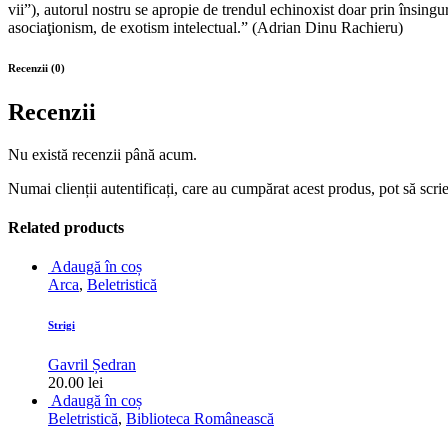
vii”), autorul nostru se apropie de trendul echinoxist doar prin însingura
asociaţionism, de exotism intelectual.” (Adrian Dinu Rachieru)
Recenzii (0)
Recenzii
Nu există recenzii până acum.
Numai clienții autentificați, care au cumpărat acest produs, pot să scri
Related products
Adaugă în coș
Arca
,
Beletristică
Strigi
Gavril Ședran
20.00
lei
Adaugă în coș
Beletristică
,
Biblioteca Românească