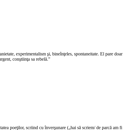
ranietate, experimentalism şi, bineînţeles, spontaneitate. El pare doar
rgent, conştiinţa sa rebelă.”
tatea poeţilor, scriind cu înverşunare („hai să scriem/ de parcă am fi