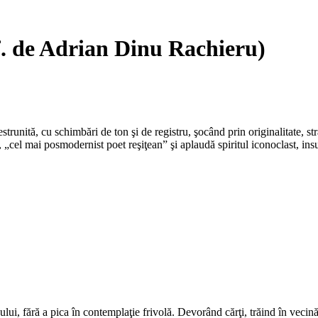
ef. de Adrian Dinu Rachieru)
estrunită, cu schimbări de ton şi de registru, şocând prin originalitate, st
, „cel mai posmodernist poet reşiţean” şi aplaudă spiritul iconoclast, insu
ui, fără a pica în contemplaţie frivolă. Devorând cărţi, trăind în vecină