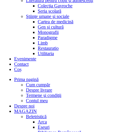
Literatură pentru copii şi adolescenţi
Colecţia Gavroche
Seria şcolară
Ştiinţe umane şi sociale
Cartea de medicină
Gen şi cultură
Monografii
Paradigme
Limb
Restauratio
Utilitaria
Evenimente
Contact
Coș
Prima pagină
Cum cumpăr
Despre livrare
Termene şi condiţii
Contul meu
Despre noi
MAGAZIN
Beletristică
Arca
Eseuri