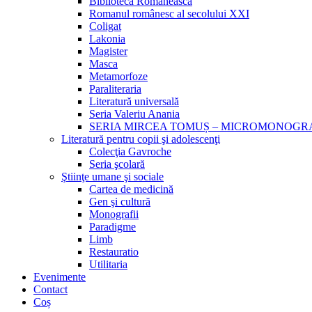
Biblioteca Românească
Romanul românesc al secolului XXI
Coligat
Lakonia
Magister
Masca
Metamorfoze
Paraliteraria
Literatură universală
Seria Valeriu Anania
SERIA MIRCEA TOMUȘ – MICROMONOGR
Literatură pentru copii şi adolescenţi
Colecţia Gavroche
Seria şcolară
Ştiinţe umane şi sociale
Cartea de medicină
Gen şi cultură
Monografii
Paradigme
Limb
Restauratio
Utilitaria
Evenimente
Contact
Coș