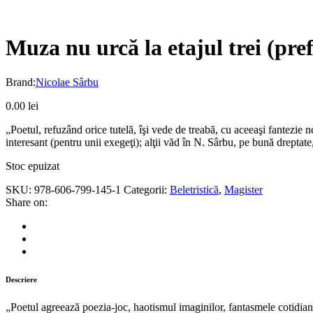
Muza nu urcă la etajul trei (pr
Brand:
Nicolae Sârbu
0.00
lei
„Poetul, refuzând orice tutelă, îşi vede de treabă, cu aceeaşi fantezie n
interesant (pentru unii exegeţi); alţii văd în N. Sârbu, pe bună dreptate
Stoc epuizat
SKU:
978-606-799-145-1
Categorii:
Beletristică
,
Magister
Share on:
Descriere
„Poetul agreează poezia-joc, haotismul imaginilor, fantasmele cotidianul