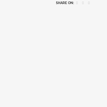
SHARE ON:
LITERATU
SERIA VAL
SERIA MI
MICROMON
ROMANUL
COLECŢIA
SERIA ŞC
CARTEA D
GEN ŞI C
MONOGRAF
PARADIGM
LIMB
RESTAUR