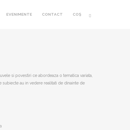
EVENIMENTE
CONTACT
COȘ
CA ROMÂNEASCĂ
 ROMÂNESC AL
uvele si povestiri ce abordeaza o tematica variata,
I XXI
le subiecte au in vedere realitati de dinainte de
R
FOZE
a
RARIA