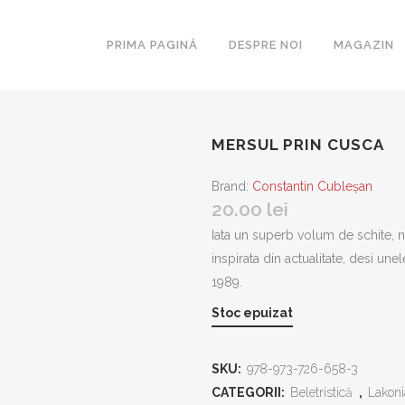
PRIMA PAGINĂ
DESPRE NOI
MAGAZIN
MERSUL PRIN CUSCA
ARCA
ESEURI
Brand:
Constantin Cubleșan
20.00
lei
BIBLIOTE
ROMANUL
Iata un superb volum de schite, n
SECOLULU
inspirata din actualitate, desi une
COLIGAT
1989.
LAKONIA
Stoc epuizat
MAGISTE
MASCA
SKU:
978-973-726-658-3
METAMOR
CATEGORII:
Beletristică
,
Lakoni
PARALITE