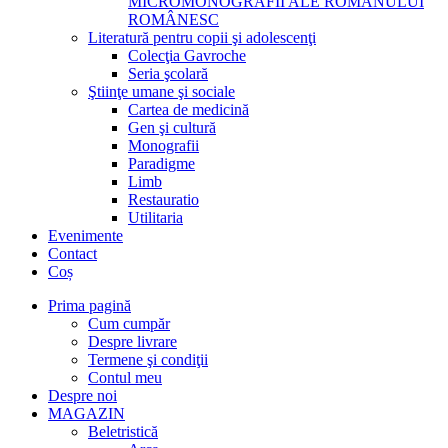
MICROMONOGRAFII ALE ROMANULUI
ROMÂNESC
Literatură pentru copii şi adolescenţi
Colecţia Gavroche
Seria şcolară
Ştiinţe umane şi sociale
Cartea de medicină
Gen şi cultură
Monografii
Paradigme
Limb
Restauratio
Utilitaria
Evenimente
Contact
Coș
Prima pagină
Cum cumpăr
Despre livrare
Termene şi condiţii
Contul meu
Despre noi
MAGAZIN
Beletristică