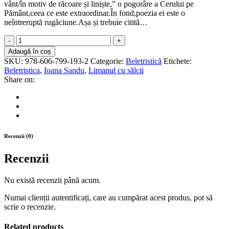
vânt/în motiv de răcoare și liniște,” o pogorâre a Cerului pe
Pământ,ceea ce este extraordinar.În fond,poezia ei este o
neîntreruptă rugăciune.Așa și trebuie citită…
Limanul
cu
Adaugă în coș
sălcii
SKU:
978-606-799-193-2
Categorie:
Beletristică
Etichete:
quantity
Beletristica
,
Ioana Sandu
,
Limanul cu sălcii
Share on:
Recenzii (0)
Recenzii
Nu există recenzii până acum.
Numai clienții autentificați, care au cumpărat acest produs, pot să
scrie o recenzie.
Related products