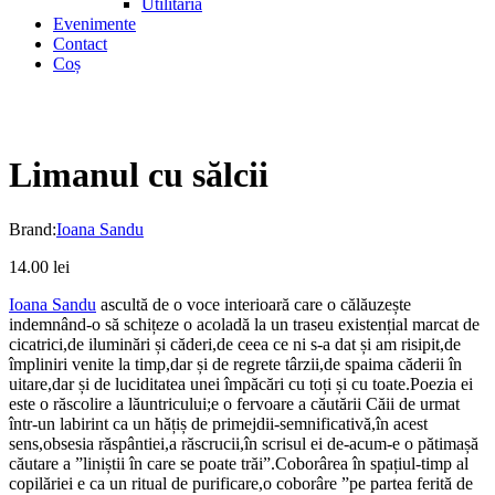
Utilitaria
Evenimente
Contact
Coș
Limanul cu sălcii
Brand:
Ioana Sandu
14.00
lei
Ioana Sandu
ascultă de o voce interioară care o călăuzește
indemnând-o să schițeze o acoladă la un traseu existențial marcat de
cicatrici,de iluminări și căderi,de ceea ce ni s-a dat și am risipit,de
împliniri venite la timp,dar și de regrete târzii,de spaima căderii în
uitare,dar și de luciditatea unei împăcări cu toți și cu toate.Poezia ei
este o răscolire a lăuntricului;e o fervoare a căutării Căii de urmat
într-un labirint ca un hățiș de primejdii-semnificativă,în acest
sens,obsesia răspântiei,a răscrucii,în scrisul ei de-acum-e o pătimașă
căutare a ”liniștii în care se poate trăi”.Coborârea în spațiul-timp al
copilăriei e ca un ritual de purificare,o coborâre ”pe partea ferită de