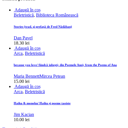
Adaugă în coș
Beletristică
,
Biblioteca Românească
Stories (trad. şi prefaţă de Fred Nădăban)
Dan Pavel
18.30
lei
Adaugă în coș
Arca
,
Beletristică
because you love/ fiindcă iubești; din Poemele Anei; from the Poems of Ana
Maria Bennett
Mircea Petean
15.00
lei
Adaugă în coș
Arca
,
Beletristică
Haiku & monoku/ Haiku și poeme taoiste
Jim Kacian
10.00
lei