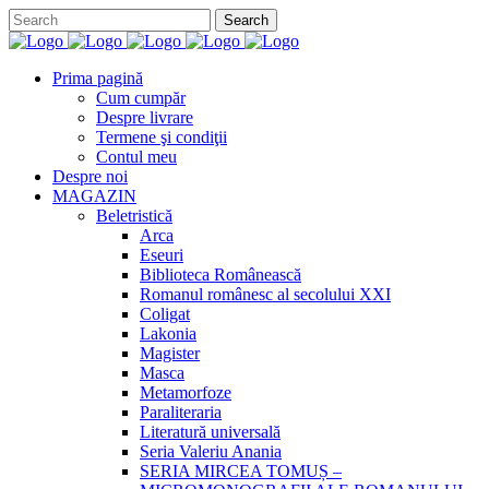
Prima pagină
Cum cumpăr
Despre livrare
Termene şi condiţii
Contul meu
Despre noi
MAGAZIN
Beletristică
Arca
Eseuri
Biblioteca Românească
Romanul românesc al secolului XXI
Coligat
Lakonia
Magister
Masca
Metamorfoze
Paraliteraria
Literatură universală
Seria Valeriu Anania
SERIA MIRCEA TOMUȘ –