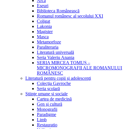
Arca
Eseuri
Biblioteca Românească
Romanul românesc al secolului XXI
Coligat
Lakonia
Magister
Masca
Metamorfoze
Paraliteraria
Literatură universală
Seria Valeriu Anania
SERIA MIRCEA TOMUȘ –
MICROMONOGRAFII ALE ROMANULUI
ROMÂNESC
Literatură pentru copii şi adolescenţi
Colecţia Gavroche
Seria şcolară
Ştiinţe umane şi sociale
Cartea de medicină
Gen şi cultură
Monografii
Paradigme
Limb
Restauratio