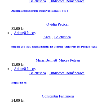
Beletristică
,
Biblioteca Românească
Antologia prozei scurte transilvane actuale, vol. 3
Ovidiu Pecican
35.00
lei
Adaugă în coș
Arca
,
Beletristică
because you love/ fiindcă iubești; din Poemele Anei; from the Poems of Ana
Maria Bennett
Mircea Petean
15.00
lei
Adaugă în coș
Beletristică
,
Biblioteca Românească
Slujba din hol
Constantin Fântâneru
24.00
lei