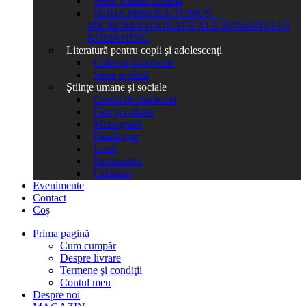
Seria Valeriu Anania
SERIA MIRCEA TOMUȘ –
MICROMONOGRAFII ALE ROMANULUI
ROMÂNESC
Literatură pentru copii şi adolescenţi
Colecţia Gavroche
Seria şcolară
Ştiinţe umane şi sociale
Cartea de medicină
Gen şi cultură
Monografii
Paradigme
Limb
Restauratio
Utilitaria
Evenimente
Contact
Coș
Prima pagină
Cum cumpăr
Despre livrare
Termene şi condiţii
Contul meu
Despre noi