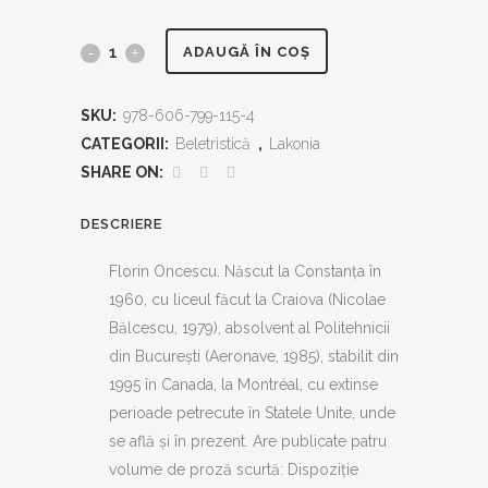
Jurnalul
ADAUGĂ ÎN COȘ
lui
SKU:
978-606-799-115-4
Sake
CATEGORII:
Beletristică
,
Lakonia
quantity
SHARE ON:
DESCRIERE
Florin Oncescu. Născut la Constanța în
1960, cu liceul făcut la Craiova (Nicolae
Bălcescu, 1979), absolvent al Politehnicii
din București (Aeronave, 1985), stabilit din
1995 în Canada, la Montréal, cu extinse
perioade petrecute în Statele Unite, unde
se află şi în prezent. Are publicate patru
volume de proză scurtă: Dispoziție