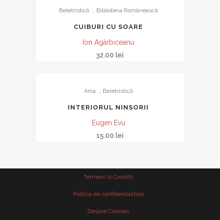
,
Beletristică
Biblioteca Românească
CUIBURI CU SOARE
Ion Agârbiceanu
32.00
lei
,
Arca
Beletristică
INTERIORUL NINSORII
Eugen Evu
15.00
lei
Termeni si Conditii
Politica de confidentialitate
Despre Cookies