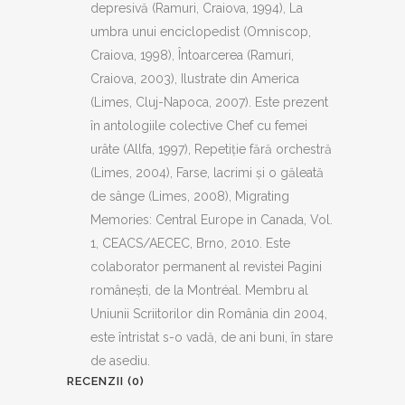
depresivă (Ramuri, Craiova, 1994), La
umbra unui enciclopedist (Omniscop,
Craiova, 1998), Întoarcerea (Ramuri,
Craiova, 2003), Ilustrate din America
(Limes, Cluj-Napoca, 2007). Este prezent
în antologiile colective Chef cu femei
urâte (Allfa, 1997), Repetiţie fără orchestră
(Limes, 2004), Farse, lacrimi şi o găleată
de sânge (Limes, 2008), Migrating
Memories: Central Europe in Canada, Vol.
1, CEACS/AECEC, Brno, 2010. Este
colaborator permanent al revistei Pagini
româneşti, de la Montréal. Membru al
Uniunii Scriitorilor din România din 2004,
este întristat s-o vadă, de ani buni, în stare
de asediu.
RECENZII (0)