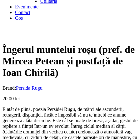
Utilitaria
Evenimente
Contact
Coș
Îngerul muntelui roșu (pref. de
Mircea Petean și postfață de
Ioan Chirilă)
Brand:
Persida Rugu
20.00
lei
E atât de plină, poezia Persidei Rugu, de mărci ale ascunderii,
retragerii, dispariției, încât e imposibil să nu te întrebi ce anume
generează atâta discreție. Este cât se poate de firesc, aşadar, gestul de
repliere a ființei într-un ev revolut. Întreg ciclul median al cărții
(Cântările domniței din vechea cetate) creionează o atmosferă vag
medievală, cu ziduri de cetăți, de castele părăsite ori de mănăstire, cu