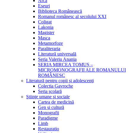
Arca
Eseuri
Biblioteca Românească
Romanul românesc al secolului XXI
Coligat
Lakonia
Magister
Masca
Metamorfoze
Paraliteraria
Literatură universală
Seria Valeriu Anania
SERIA MIRCEA TOMUȘ –
MICROMONOGRAFII ALE ROMANULUI
ROMÂNESC
Literatură pentru copii şi adolescenţi
Colecţia Gavroche
Seria şcolară
Ştiinţe umane şi sociale
Cartea de medicină
Gen şi cultură
Monografii
Paradigme
Limb
Restauratio