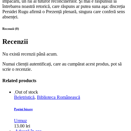
împăcării, un rai al tuturor reconcilierilor. Şi mai e răspunsul la
întrebarea noastră retorică, care răspuns ar putea suna aşa: discreția
Persidei Rugu afirmă o Prezență plenară, singura care conferă sens
absenței.
Recenzii (0)
Recenzii
Nu există recenzii până acum.
Numai clienții autentificați, care au cumpărat acest produs, pot să
scrie o recenzie.
Related products
Out of stock
Beletristică
,
Biblioteca Românească
Pagini bizare
Urmuz
13.00
lei