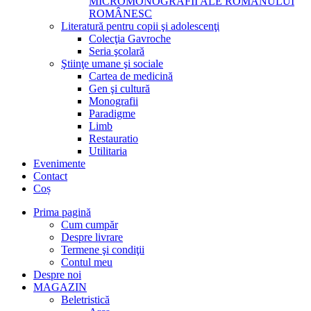
MICROMONOGRAFII ALE ROMANULUI
ROMÂNESC
Literatură pentru copii şi adolescenţi
Colecţia Gavroche
Seria şcolară
Ştiinţe umane şi sociale
Cartea de medicină
Gen şi cultură
Monografii
Paradigme
Limb
Restauratio
Utilitaria
Evenimente
Contact
Coș
Prima pagină
Cum cumpăr
Despre livrare
Termene şi condiţii
Contul meu
Despre noi
MAGAZIN
Beletristică