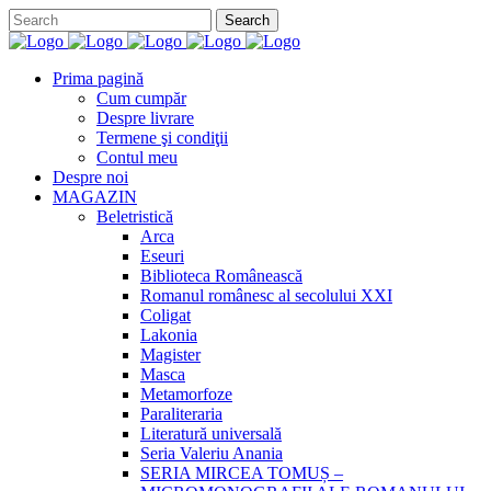
Prima pagină
Cum cumpăr
Despre livrare
Termene şi condiţii
Contul meu
Despre noi
MAGAZIN
Beletristică
Arca
Eseuri
Biblioteca Românească
Romanul românesc al secolului XXI
Coligat
Lakonia
Magister
Masca
Metamorfoze
Paraliteraria
Literatură universală
Seria Valeriu Anania
SERIA MIRCEA TOMUȘ –