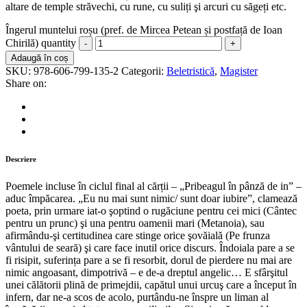
altare de temple străvechi, cu rune, cu suliți şi arcuri cu săgeți etc.
Îngerul muntelui roșu (pref. de Mircea Petean și postfață de Ioan
Chirilă) quantity
Adaugă în coș
SKU:
978-606-799-135-2
Categorii:
Beletristică
,
Magister
Share on:
Descriere
Poemele incluse în ciclul final al cărții – „Pribeagul în pânză de in” –
aduc împăcarea. „Eu nu mai sunt nimic/ sunt doar iubire”, clamează
poeta, prin urmare iat-o şoptind o rugăciune pentru cei mici (Cântec
pentru un prunc) şi una pentru oamenii mari (Metanoia), sau
afirmându-şi certitudinea care stinge orice şovăială (Pe frunza
vântului de seară) şi care face inutil orice discurs. Îndoiala pare a se
fi risipit, suferința pare a se fi resorbit, dorul de pierdere nu mai are
nimic angoasant, dimpotrivă – e de-a dreptul angelic… E sfârşitul
unei călătorii plină de primejdii, capătul unui urcuş care a început în
infern, dar ne-a scos de acolo, purtându-ne înspre un liman al