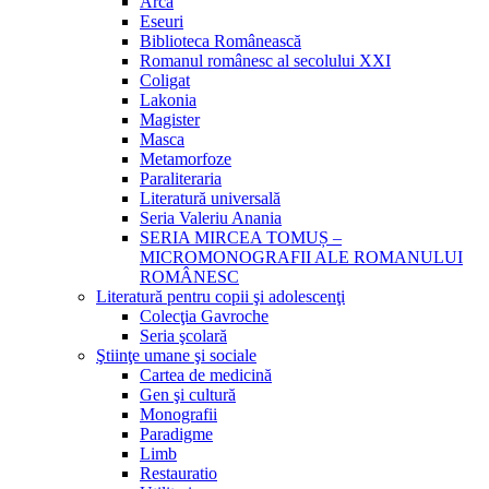
Arca
Eseuri
Biblioteca Românească
Romanul românesc al secolului XXI
Coligat
Lakonia
Magister
Masca
Metamorfoze
Paraliteraria
Literatură universală
Seria Valeriu Anania
SERIA MIRCEA TOMUȘ –
MICROMONOGRAFII ALE ROMANULUI
ROMÂNESC
Literatură pentru copii şi adolescenţi
Colecţia Gavroche
Seria şcolară
Ştiinţe umane şi sociale
Cartea de medicină
Gen şi cultură
Monografii
Paradigme
Limb
Restauratio