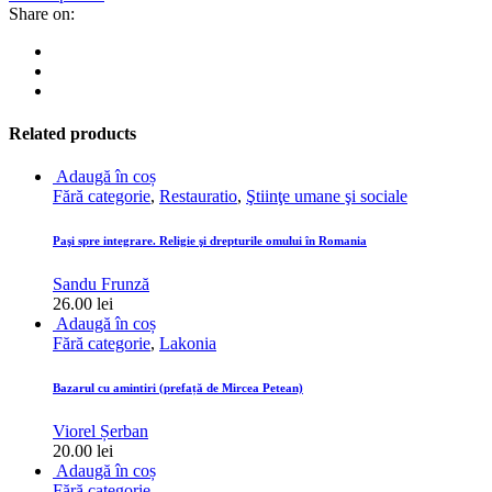
A
Share on:
l'aube/
All'alba
quantity
Related products
Adaugă în coș
Fără categorie
,
Restauratio
,
Ştiinţe umane şi sociale
Paşi spre integrare. Religie şi drepturile omului în Romania
Sandu Frunză
26.00
lei
Adaugă în coș
Fără categorie
,
Lakonia
Bazarul cu amintiri (prefață de Mircea Petean)
Viorel Șerban
20.00
lei
Adaugă în coș
Fără categorie