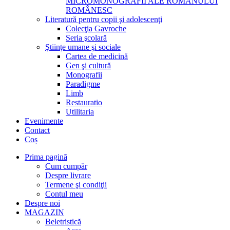
MICROMONOGRAFII ALE ROMANULUI
ROMÂNESC
Literatură pentru copii şi adolescenţi
Colecţia Gavroche
Seria şcolară
Ştiinţe umane şi sociale
Cartea de medicină
Gen şi cultură
Monografii
Paradigme
Limb
Restauratio
Utilitaria
Evenimente
Contact
Coș
Prima pagină
Cum cumpăr
Despre livrare
Termene şi condiţii
Contul meu
Despre noi
MAGAZIN
Beletristică