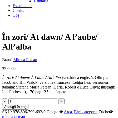
Utilitaria
Evenimente
Contact
Coș
În zori/ At dawn/ A l’aube/
All’alba
Brand:
Mircea Petean
35.00
lei
În zori/ At dawn/ À l’aube/ All’alba
(versiunea engleză: Olimpia
Iacob and Bill Walok; versiunea franceză: Letiția Ilea; versiunea
italiană: Ștefana Maria Petean, Daria, Robert e Luca Oliva; ilustrații:
Ion Codrescu), 170 pag. B5 cu clapete
În
zori/
Adaugă în coș
At
SKU:
978-606-799-692-0
Categorii:
Arca
,
Fără categorie
Etichetă:
dawn/
mircea petean