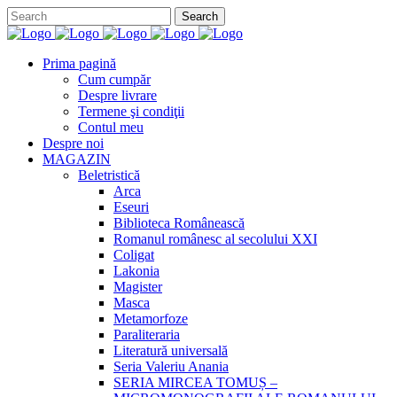
Prima pagină
Cum cumpăr
Despre livrare
Termene şi condiţii
Contul meu
Despre noi
MAGAZIN
Beletristică
Arca
Eseuri
Biblioteca Românească
Romanul românesc al secolului XXI
Coligat
Lakonia
Magister
Masca
Metamorfoze
Paraliteraria
Literatură universală
Seria Valeriu Anania
SERIA MIRCEA TOMUȘ –