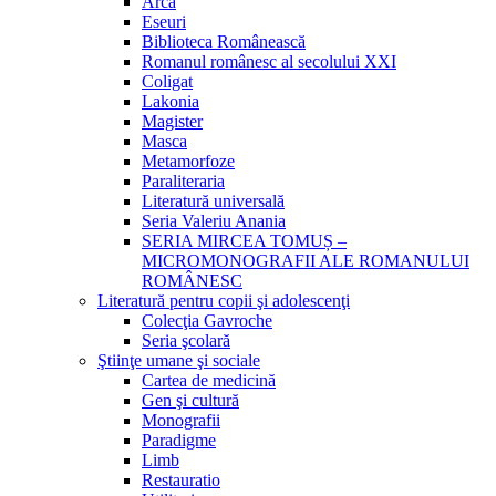
Arca
Eseuri
Biblioteca Românească
Romanul românesc al secolului XXI
Coligat
Lakonia
Magister
Masca
Metamorfoze
Paraliteraria
Literatură universală
Seria Valeriu Anania
SERIA MIRCEA TOMUȘ –
MICROMONOGRAFII ALE ROMANULUI
ROMÂNESC
Literatură pentru copii şi adolescenţi
Colecţia Gavroche
Seria şcolară
Ştiinţe umane şi sociale
Cartea de medicină
Gen şi cultură
Monografii
Paradigme
Limb
Restauratio