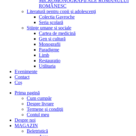
MICROMONOGRAFII ALE ROMANULUI
ROMÂNESC
Literatură pentru copii şi adolescenţi
Colecţia Gavroche
Seria şcolară
Ştiinţe umane şi sociale
Cartea de medicină
Gen şi cultură
Monografii
Paradigme
Limb
Restauratio
Utilitaria
Evenimente
Contact
Coș
Prima pagină
Cum cumpăr
Despre livrare
Termene şi condiţii
Contul meu
Despre noi
MAGAZIN
Beletristică