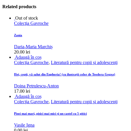
Related products
Out of stock
Colecţia Gavroche
Zania
Daria-Maria Marchiș
20.00
lei
Adaugă în coș
Colecţia Gavroche
,
Literatură pentru copii şi adolescenţi
Hei, copii, vă salut din Euphoria! (cu ilustrații color de Teodora Gogea)
Doina Petrulescu-Anton
17.00
lei
Adaugă în coș
Colecţia Gavroche
,
Literatură pentru copii şi adolescenţi
Pisoi mai mari, pisici mai mici și un castel cu 5 pitici
Vasile Igna
0.00
lei