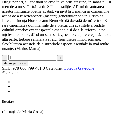
Dragi părinți, eu continui să cred în valorile creștine, în șansa fiului
meu de a nu se înstrăina de Sfânta Tradiție. Alături de autoarea
acestor minunate poeme-acatist, vă invit la o muncă în comuniune,
aceea de a le redescoperi (măcar!) generațiilor ce vin Hristoitia.
Literar, Tincuța Horonceanu Bernevic dă dovadă de măiestrie. E
rară capacitatea domniei sale de a prelua din acatistele arondate
cultului ortodox exact aspectele esențiale și de a le reformula pe
înțelesul copiilor, dând un sens sintagmei de viețuire creștină. Pe de
altă parte, trebuie semnalată și aici frumusețea limbii române,
flexibilitatea acesteia de a surprinde aspecte esențiale în mai multe
nuanțe. (Marius Manta)
Imnuri-
acatiste
Adaugă în coș
pentru
SKU:
978-606-799-481-0
Categorie:
Colecţia Gavroche
copii
Share on:
quantity
Descriere
(ilustrații de Maria Costa)