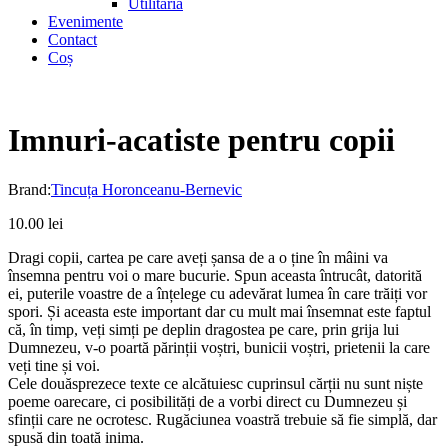
Utilitaria
Evenimente
Contact
Coș
Imnuri-acatiste pentru copii
Brand:
Tincuța Horonceanu-Bernevic
10.00
lei
Dragi copii, cartea pe care aveți șansa de a o ține în mâini va
însemna pentru voi o mare bucurie. Spun aceasta întrucât, datorită
ei, puterile voastre de a înțelege cu adevărat lumea în care trăiți vor
spori. Și aceasta este important dar cu mult mai însemnat este faptul
că, în timp, veți simți pe deplin dragostea pe care, prin grija lui
Dumnezeu, v-o poartă părinții voștri, bunicii voștri, prietenii la care
veți tine și voi.
Cele douăsprezece texte ce alcătuiesc cuprinsul cărții nu sunt niște
poeme oarecare, ci posibilități de a vorbi direct cu Dumnezeu și
sfinții care ne ocrotesc. Rugăciunea voastră trebuie să fie simplă, dar
spusă din toată inima.