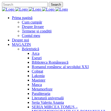
Prima pagină
Cum cumpăr
Despre livrare
Termene şi condiţii
Contul meu
Despre noi
MAGAZIN
Beletristică
Arca
Eseuri
Biblioteca Românească
Romanul românesc al secolului XXI
Coligat
Lakonia
Magister
Masca
Metamorfoze
Paraliteraria
Literatură universală
Seria Valeriu Anania
SERIA MIRCEA TOMUȘ –