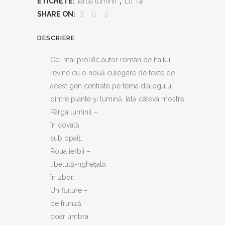
ETICHETE:
Iarba luminii
,
Lu Tai
SHARE ON:
DESCRIERE
Cel mai prolific autor român de haiku
revine cu o nouă culegere de texte de
acest gen centrate pe tema dialogului
dintre plante și lumină. Iată câteva mostre:
Pârga luminii –
în covată
sub opaiț.
Roua ierbii –
libelulă-nghețată
în zbor.
Un fluture –
pe frunză
doar umbra.