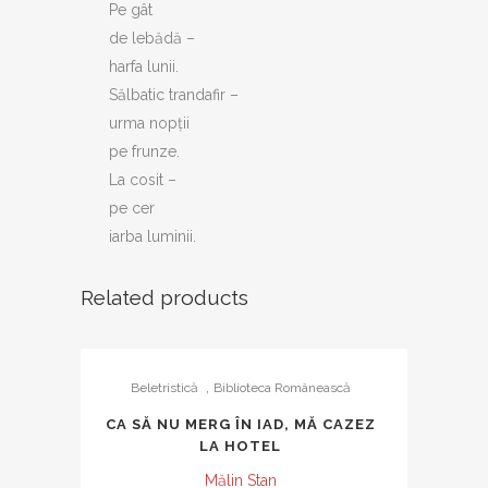
Pe gât
de lebădă –
harfa lunii.
Sălbatic trandafir –
urma nopții
pe frunze.
La cosit –
pe cer
iarba luminii.
Related products
,
Beletristică
Biblioteca Românească
CA SĂ NU MERG ÎN IAD, MĂ CAZEZ
LA HOTEL
Mălin Stan