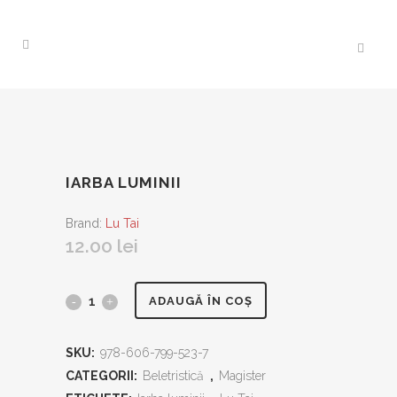
IARBA LUMINII
Brand:
Lu Tai
12.00
lei
Iarba
ADAUGĂ ÎN COȘ
luminii
SKU:
978-606-799-523-7
quantity
CATEGORII:
Beletristică
,
Magister