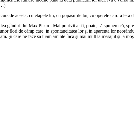
(…)
rcurs de acesta, cu etapele lui, cu popasurile lui, cu operele cărora le-a 
ea gândirii lui Max Picard. Mai potrivit ar fi, poate, să spunem că, spre
nor flori de câmp care, în spontaneitatea lor și în aparenta lor neorându
am. Și care ne face să luăm aminte încă și mai mult la mesajul și la moșt