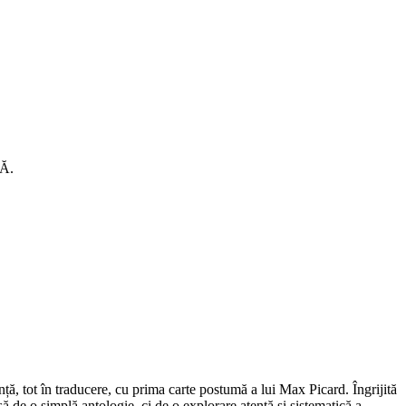
LĂ.
ință, tot în traducere, cu prima carte postumă a lui Max Picard. Îngrijită
 de o simplă antologie, ci de o explorare atentă și sistematică a