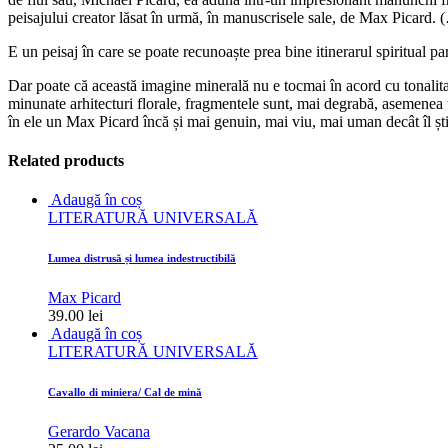
peisajului creator lăsat în urmă, în manuscrisele sale, de Max Picard. 
E un peisaj în care se poate recunoaște prea bine itinerarul spiritual pa
Dar poate că această imagine minerală nu e tocmai în acord cu tonalitat
minunate arhitecturi florale, fragmentele sunt, mai degrabă, asemenea u
în ele un Max Picard încă și mai genuin, mai viu, mai uman decât îl ști
Related products
Adaugă în coș
LITERATURĂ UNIVERSALĂ
Lumea distrusă și lumea indestructibilă
Max Picard
39.00
lei
Adaugă în coș
LITERATURĂ UNIVERSALĂ
Cavallo di miniera/ Cal de mină
Gerardo Vacana