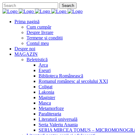
Prima pagină
Cum cumpăr
Despre livrare
Termene şi condiţii
Contul meu
Despre noi
MAGAZIN
Beletristică
Arca
Eseuri
Biblioteca Românească
Romanul românesc al secolului XXI
Coligat
Lakonia
Magister
Masca
Metamorfoze
Paraliteraria
Literatură universală
Seria Valeriu Anania
SERIA MIRCEA TOMUȘ – MICROMONOGR