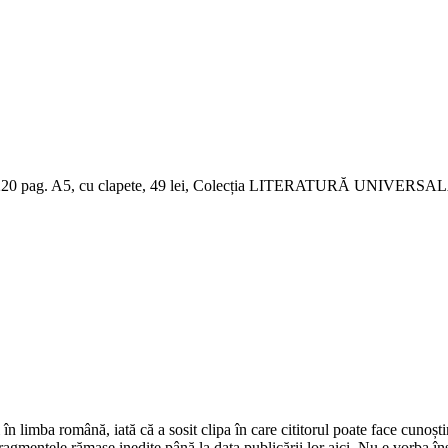
ea, 220 pag. A5, cu clapete, 49 lei, Colecția LITERATURĂ UNIVERSA
 în limba română, iată că a sosit clipa în care cititorul poate face cunoșt
gmentele rămase inedite până la data publicării lor aici. Nu e vorba însă