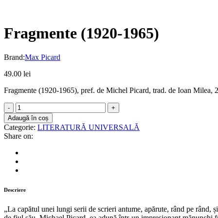
Fragmente (1920-1965)
Brand:
Max Picard
49.00
lei
Fragmente (1920-1965), pref. de Michel Picard, trad. de Ioan Mil
Fragmente
(1920-
Adaugă în coș
1965)
Categorie:
LITERATURĂ UNIVERSALĂ
quantity
Share on:
Descriere
„La capătul unei lungi serii de scrieri antume, apărute, rând pe rând, și
de fiul său, Michael Picard, ea adună într-un impresionant mănunchi fra