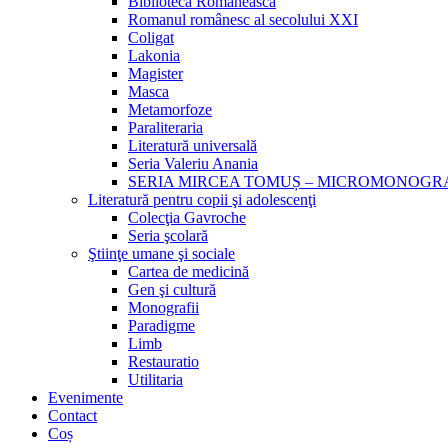
Biblioteca Românească
Romanul românesc al secolului XXI
Coligat
Lakonia
Magister
Masca
Metamorfoze
Paraliteraria
Literatură universală
Seria Valeriu Anania
SERIA MIRCEA TOMUȘ – MICROMONOGR
Literatură pentru copii şi adolescenţi
Colecţia Gavroche
Seria şcolară
Ştiinţe umane şi sociale
Cartea de medicină
Gen şi cultură
Monografii
Paradigme
Limb
Restauratio
Utilitaria
Evenimente
Contact
Coș