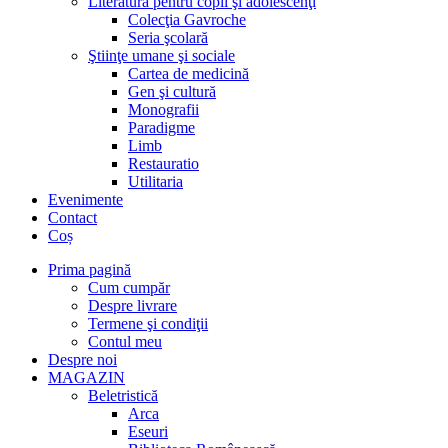
Literatură pentru copii şi adolescenţi
Colecţia Gavroche
Seria şcolară
Ştiinţe umane şi sociale
Cartea de medicină
Gen şi cultură
Monografii
Paradigme
Limb
Restauratio
Utilitaria
Evenimente
Contact
Coș
Prima pagină
Cum cumpăr
Despre livrare
Termene şi condiţii
Contul meu
Despre noi
MAGAZIN
Beletristică
Arca
Eseuri