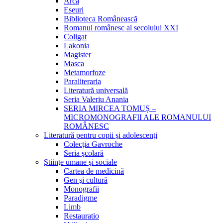
Arca
Eseuri
Biblioteca Românească
Romanul românesc al secolului XXI
Coligat
Lakonia
Magister
Masca
Metamorfoze
Paraliteraria
Literatură universală
Seria Valeriu Anania
SERIA MIRCEA TOMUȘ –
MICROMONOGRAFII ALE ROMANULUI
ROMÂNESC
Literatură pentru copii şi adolescenţi
Colecţia Gavroche
Seria şcolară
Ştiinţe umane şi sociale
Cartea de medicină
Gen şi cultură
Monografii
Paradigme
Limb
Restauratio