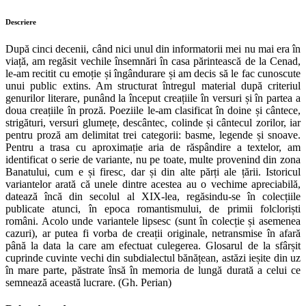
Descriere
După cinci decenii, când nici unul din informatorii mei nu mai era în
viață, am regăsit vechile însemnări în casa părintească de la Cenad,
le-am recitit cu emoție și îngândurare și am decis să le fac cunoscute
unui public extins. Am structurat întregul material după criteriul
genurilor literare, punând la început creațiile în versuri și în partea a
doua creațiile în proză. Poeziile le-am clasificat în doine și cântece,
strigături, versuri glumețe, descântec, colinde și cântecul zorilor, iar
pentru proză am delimitat trei categorii: basme, legende și snoave.
Pentru a trasa cu aproximație aria de răspândire a textelor, am
identificat o serie de variante, nu pe toate, multe provenind din zona
Banatului, cum e și firesc, dar și din alte părți ale țării. Istoricul
variantelor arată că unele dintre acestea au o vechime apreciabilă,
datează încă din secolul al XIX-lea, regăsindu-se în colecțiile
publicate atunci, în epoca romantismului, de primii folcloriști
români. Acolo unde variantele lipsesc (sunt în colecție și asemenea
cazuri), ar putea fi vorba de creații originale, netransmise în afară
până la data la care am efectuat culegerea. Glosarul de la sfârșit
cuprinde cuvinte vechi din subdialectul bănățean, astăzi ieșite din uz
în mare parte, păstrate însă în memoria de lungă durată a celui ce
semnează această lucrare. (Gh. Perian)