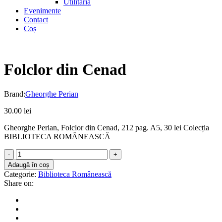
Utilitaria
Evenimente
Contact
Coș
Folclor din Cenad
Brand:
Gheorghe Perian
30.00
lei
Gheorghe Perian, Folclor din Cenad, 212 pag. A5, 30 lei Colecția
BIBLIOTECA ROMÂNEASCĂ
Folclor
din
Adaugă în coș
Cenad
Categorie:
Biblioteca Românească
quantity
Share on: