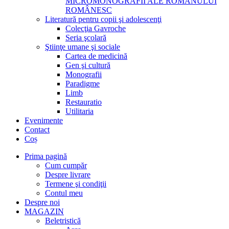
MICROMONOGRAFII ALE ROMANULUI
ROMÂNESC
Literatură pentru copii şi adolescenţi
Colecţia Gavroche
Seria şcolară
Ştiinţe umane şi sociale
Cartea de medicină
Gen şi cultură
Monografii
Paradigme
Limb
Restauratio
Utilitaria
Evenimente
Contact
Coș
Prima pagină
Cum cumpăr
Despre livrare
Termene şi condiţii
Contul meu
Despre noi
MAGAZIN
Beletristică