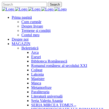
Prima pagină
Cum cumpăr
Despre livrare
Termene şi condiţii
Contul meu
Despre noi
MAGAZIN
Beletristică
Arca
Eseuri
Biblioteca Românească
Romanul românesc al secolului XXI
Coligat
Lakonia
Magister
Masca
Metamorfoze
Paraliteraria
Literatură universală
Seria Valeriu Anania
SERIA MIRCEA TOMUȘ –