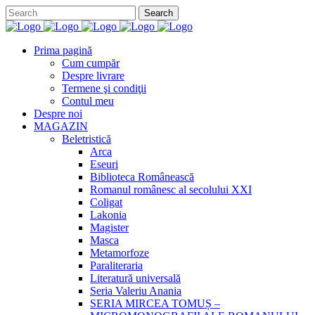
Prima pagină
Cum cumpăr
Despre livrare
Termene şi condiţii
Contul meu
Despre noi
MAGAZIN
Beletristică
Arca
Eseuri
Biblioteca Românească
Romanul românesc al secolului XXI
Coligat
Lakonia
Magister
Masca
Metamorfoze
Paraliteraria
Literatură universală
Seria Valeriu Anania
SERIA MIRCEA TOMUȘ –