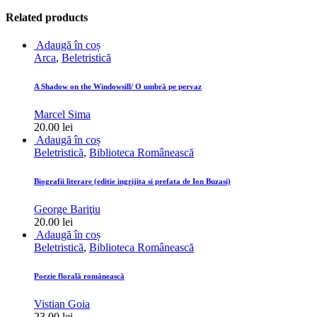
Related products
Adaugă în coș
Arca
,
Beletristică
A Shadow on the Windowsill/ O umbră pe pervaz
Marcel Sima
20.00
lei
Adaugă în coș
Beletristică
,
Biblioteca Românească
Biografii literare (editie ingrijita si prefata de Ion Buzasi)
George Bariţiu
20.00
lei
Adaugă în coș
Beletristică
,
Biblioteca Românească
Poezie florală românească
Vistian Goia
23.00
lei