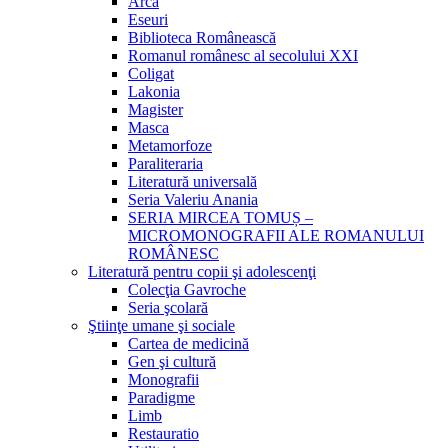
Arca
Eseuri
Biblioteca Românească
Romanul românesc al secolului XXI
Coligat
Lakonia
Magister
Masca
Metamorfoze
Paraliteraria
Literatură universală
Seria Valeriu Anania
SERIA MIRCEA TOMUȘ –
MICROMONOGRAFII ALE ROMANULUI
ROMÂNESC
Literatură pentru copii şi adolescenţi
Colecţia Gavroche
Seria şcolară
Ştiinţe umane şi sociale
Cartea de medicină
Gen şi cultură
Monografii
Paradigme
Limb
Restauratio