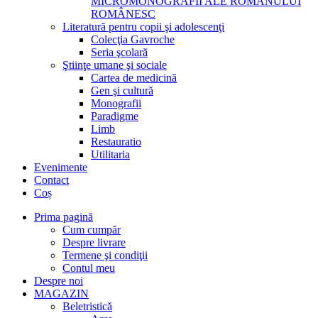
MICROMONOGRAFII ALE ROMANULUI
ROMÂNESC
Literatură pentru copii şi adolescenţi
Colecţia Gavroche
Seria şcolară
Ştiinţe umane şi sociale
Cartea de medicină
Gen şi cultură
Monografii
Paradigme
Limb
Restauratio
Utilitaria
Evenimente
Contact
Coș
Prima pagină
Cum cumpăr
Despre livrare
Termene şi condiţii
Contul meu
Despre noi
MAGAZIN
Beletristică