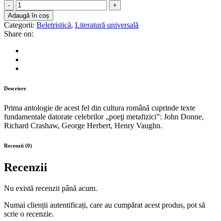
Florilegiu
de
Adaugă în coș
poezie
Categorii:
Beletristică
,
Literatură universală
religioasă
Share on:
engleză
din
secolul
al
XVII-
lea
Descriere
(ediţie
bilingvă;
Prima antologie de acest fel din cultura română cuprinde texte
trad.
fundamentale datorate celebrilor „poeţi metafizici”: John Donne,
de
Richard Crashaw, George Herbert, Henry Vaughn.
Ioana
Sas
quantity
Recenzii (0)
Recenzii
Nu există recenzii până acum.
Numai clienții autentificați, care au cumpărat acest produs, pot să
scrie o recenzie.