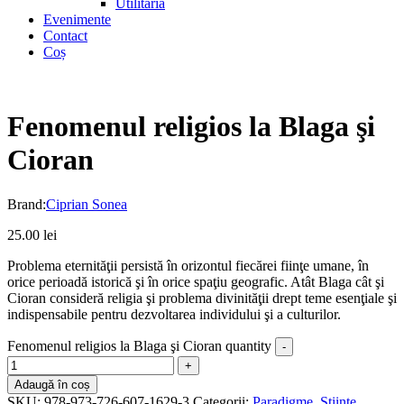
Utilitaria
Evenimente
Contact
Coș
Fenomenul religios la Blaga şi
Cioran
Brand:
Ciprian Sonea
25.00
lei
Problema eternităţii persistă în orizontul fiecărei fiinţe umane, în
orice perioadă istorică şi în orice spaţiu geografic. Atât Blaga cât şi
Cioran consideră religia şi problema divinităţii drept teme esenţiale şi
indispensabile pentru dezvoltarea individului şi a culturilor.
Fenomenul religios la Blaga şi Cioran quantity
Adaugă în coș
SKU:
978-973-726-607-1629-3
Categorii:
Paradigme
,
Ştiinţe