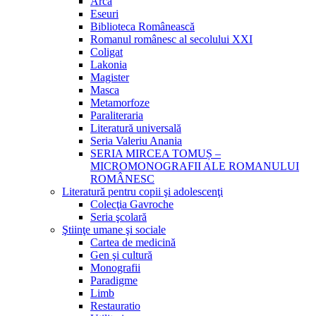
Arca
Eseuri
Biblioteca Românească
Romanul românesc al secolului XXI
Coligat
Lakonia
Magister
Masca
Metamorfoze
Paraliteraria
Literatură universală
Seria Valeriu Anania
SERIA MIRCEA TOMUȘ –
MICROMONOGRAFII ALE ROMANULUI
ROMÂNESC
Literatură pentru copii şi adolescenţi
Colecţia Gavroche
Seria şcolară
Ştiinţe umane şi sociale
Cartea de medicină
Gen şi cultură
Monografii
Paradigme
Limb
Restauratio