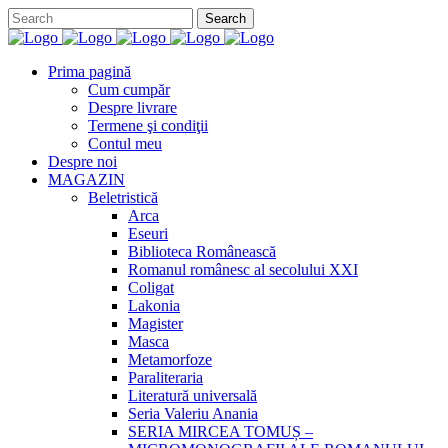
Prima pagină
Cum cumpăr
Despre livrare
Termene şi condiţii
Contul meu
Despre noi
MAGAZIN
Beletristică
Arca
Eseuri
Biblioteca Românească
Romanul românesc al secolului XXI
Coligat
Lakonia
Magister
Masca
Metamorfoze
Paraliteraria
Literatură universală
Seria Valeriu Anania
SERIA MIRCEA TOMUȘ –