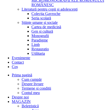
MICROMONOGRAFII ALE ROMANULUI
ROMÂNESC
Literatură pentru copii şi adolescenţi
Colecţia Gavroche
Seria şcolară
Ştiinţe umane şi sociale
Cartea de medicină
Gen şi cultură
Monografii
Paradigme
Limb
Restauratio
Utilitaria
Evenimente
Contact
Coș
Prima pagină
Cum cumpăr
Despre livrare
Termene şi condiţii
Contul meu
Despre noi
MAGAZIN
Beletristică