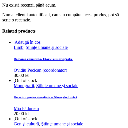
Nu există recenzii până acum.
Numai clienții autentificați, care au cumpărat acest produs, pot să
scrie o recenzie.
Related products
Adaugă în coș
Limb
,
Ştiinţe umane şi sociale
Romania comunista. Istorie si istoriografie
Ovidiu Pecican (coordonator)
30.00
lei
Out of stock
Monografii
,
Ştiinţe umane şi sociale
Un actor pentru eternitate – Gheorghe Dinică
Mia Pădurean
20.00
lei
Out of stock
Gen şi cultură
,
Ştiinţe umane şi sociale