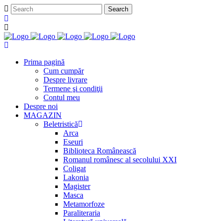
Prima pagină
Cum cumpăr
Despre livrare
Termene şi condiţii
Contul meu
Despre noi
MAGAZIN
Beletristică
Arca
Eseuri
Biblioteca Românească
Romanul românesc al secolului XXI
Coligat
Lakonia
Magister
Masca
Metamorfoze
Paraliteraria