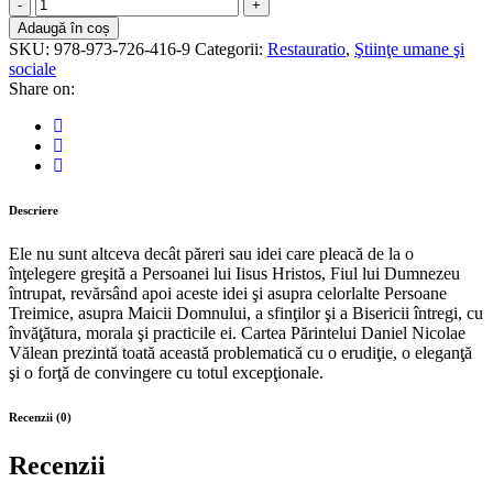
Erezii,
controverse
Adaugă în coș
şi
SKU:
978-973-726-416-9
Categorii:
Restauratio
,
Ştiinţe umane şi
schisme
sociale
în
Share on:
Creştinismul
secolelor
I-
XI
quantity
Descriere
Ele nu sunt altceva decât păreri sau idei care pleacă de la o
înţelegere greşită a Persoanei lui Iisus Hristos, Fiul lui Dumnezeu
întrupat, revărsând apoi aceste idei şi asupra celorlalte Persoane
Treimice, asupra Maicii Domnului, a sfinţilor şi a Bisericii întregi, cu
învăţătura, morala şi practicile ei. Cartea Părintelui Daniel Nicolae
Vălean prezintă toată această problematică cu o erudiţie, o eleganţă
şi o forţă de convingere cu totul excepţionale.
Recenzii (0)
Recenzii