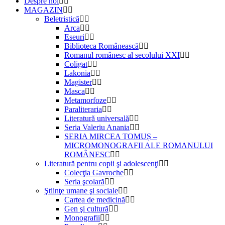
Despre noi
MAGAZIN
Beletristică
Arca
Eseuri
Biblioteca Românească
Romanul românesc al secolului XXI
Coligat
Lakonia
Magister
Masca
Metamorfoze
Paraliteraria
Literatură universală
Seria Valeriu Anania
SERIA MIRCEA TOMUȘ –
MICROMONOGRAFII ALE ROMANULUI
ROMÂNESC
Literatură pentru copii şi adolescenţi
Colecţia Gavroche
Seria şcolară
Ştiinţe umane şi sociale
Cartea de medicină
Gen şi cultură
Monografii