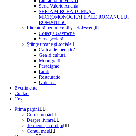
Literatură universală
Seria Valeriu Anania
SERIA MIRCEA TOMUȘ –
MICROMONOGRAFII ALE ROMANULUI
ROMÂNESC
Literatură pentru copii şi adolescenţi
Colecţia Gavroche
Seria şcolară
Ştiinţe umane şi sociale
Cartea de medicină
Gen şi cultură
Monografii
Paradigme
Limb
Restauratio
Utilitaria
Evenimente
Contact
Coș
Prima pagină
Cum cumpăr
Despre livrare
Termene şi condiţii
Contul meu