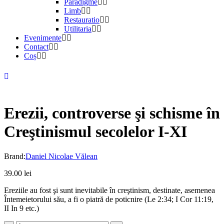
Paradigme
Limb
Restauratio
Utilitaria
Evenimente
Contact
Coș
Erezii, controverse şi schisme în
Creştinismul secolelor I-XI
Brand:
Daniel Nicolae Vălean
39.00
lei
Ereziile au fost şi sunt inevitabile în creştinism, destinate, asemenea
Întemeietorului său, a fi o piatră de poticnire (Le 2:34; I Cor 11:19,
II In 9 etc.)