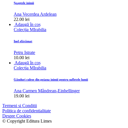
Șoaptele inimii
Ana Vecerdea Ardelean
22.00
lei
Adaugă în coș
Colecţia MIrabilia
Inel sfărâmat
Petru Istrate
10.00
lei
Adaugă în coș
Colecţia MIrabilia
Gânduri culese din poiana inimii pentru sufletele lumii
Ana Carmen Mândrean-Einhellinger
19.00
lei
Termeni si Conditii
Politica de confidentialitate
Despre Cookies
© Copyright Editura Limes