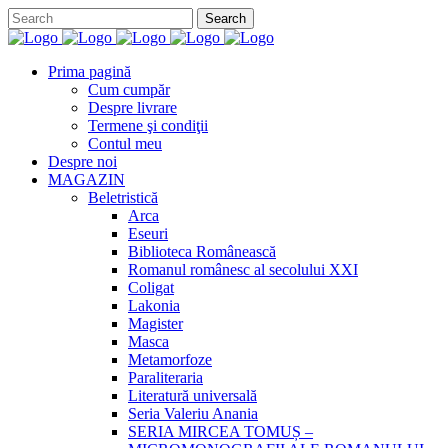
Prima pagină
Cum cumpăr
Despre livrare
Termene şi condiţii
Contul meu
Despre noi
MAGAZIN
Beletristică
Arca
Eseuri
Biblioteca Românească
Romanul românesc al secolului XXI
Coligat
Lakonia
Magister
Masca
Metamorfoze
Paraliteraria
Literatură universală
Seria Valeriu Anania
SERIA MIRCEA TOMUȘ –