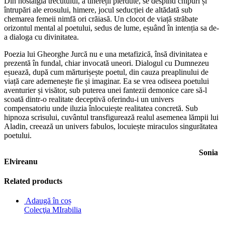
Din nostalgia trecutului, a tinereții pierdute, se despind chipuri și
întrupări ale erosului, himere, jocul seducției de altădată sub
chemarea femeii nimfă ori crăiasă. Un clocot de viață străbate
orizontul mental al poetului, sedus de lume, eșuând în intenția sa de-
a dialoga cu divinitatea.
Poezia lui Gheorghe Jurcă nu e una metafizică, însă divinitatea e
prezentă în fundal, chiar invocată uneori. Dialogul cu Dumnezeu
eșuează, după cum mărturișește poetul, din cauza preaplinului de
viață care ademenește fie și imaginar. Ea se vrea odiseea poetului
aventurier și visător, sub puterea unei fantezii demonice care să-l
scoată dintr-o realitate deceptivă oferindu-i un univers
compensatoriu unde iluzia înlocuiește realitatea concretă. Sub
hipnoza scrisului, cuvântul transfigurează realul asemenea lămpii lui
Aladin, creează un univers fabulos, locuiește miraculos singurătatea
poetului.
Sonia
Elvireanu
Related products
Adaugă în coș
Colecţia MIrabilia