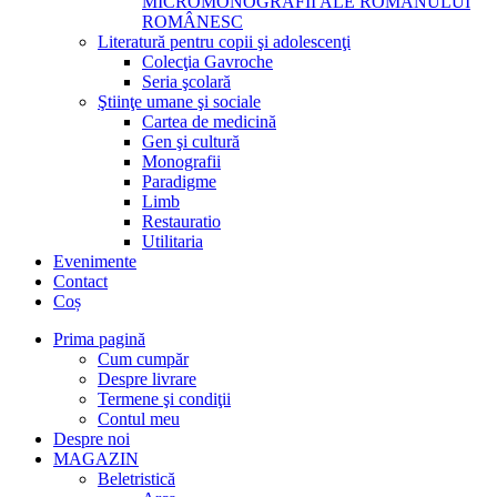
MICROMONOGRAFII ALE ROMANULUI
ROMÂNESC
Literatură pentru copii şi adolescenţi
Colecţia Gavroche
Seria şcolară
Ştiinţe umane şi sociale
Cartea de medicină
Gen şi cultură
Monografii
Paradigme
Limb
Restauratio
Utilitaria
Evenimente
Contact
Coș
Prima pagină
Cum cumpăr
Despre livrare
Termene şi condiţii
Contul meu
Despre noi
MAGAZIN
Beletristică