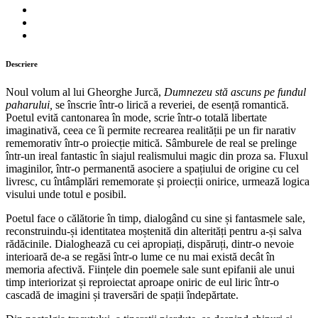
Descriere
Noul volum al lui Gheorghe Jurcă,
Dumnezeu stă ascuns pe fundul
paharului,
se înscrie într-o lirică a reveriei, de esență romantică.
Poetul evită cantonarea în mode, scrie într-o totală libertate
imaginativă, ceea ce îi permite recrearea realității pe un fir narativ
rememorativ într-o proiecție mitică. Sâmburele de real se prelinge
într-un ireal fantastic în siajul realismului magic din proza sa. Fluxul
imaginilor, într-o permanentă asociere a spațiului de origine cu cel
livresc, cu întâmplări rememorate și proiecții onirice, urmează logica
visului unde totul e posibil.
Poetul face o călătorie în timp, dialogând cu sine și fantasmele sale,
reconstruindu-și identitatea moștenită din alterități pentru a-și salva
rădăcinile. Dialoghează cu cei apropiați, dispăruți, dintr-o nevoie
interioară de-a se regăsi într-o lume ce nu mai există decât în
memoria afectivă. Ființele din poemele sale sunt epifanii ale unui
timp interiorizat și reproiectat aproape oniric de eul liric într-o
cascadă de imagini și traversări de spații îndepărtate.