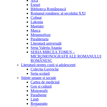
Arca
Eseuri
Biblioteca Românească
Romanul românesc al secolului XXI
Coligat
Lakonia
Magister
Masca
Metamorfoze
Paraliteraria
Literatură universală
Seria Valeriu Anania
SERIA MIRCEA TOMUȘ –
MICROMONOGRAFII ALE ROMANULUI
ROMÂNESC
Literatură pentru copii şi adolescenţi
Colecţia Gavroche
Seria şcolară
Ştiinţe umane şi sociale
Cartea de medicină
Gen şi cultură
Monografii
Paradigme
Limb
Restauratio