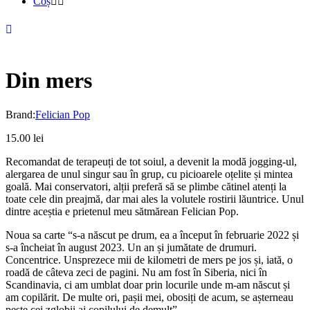
Coș
Din mers
Brand:
Felician Pop
15.00
lei
Recomandat de terapeuți de tot soiul, a devenit la modă jogging-ul,
alergarea de unul singur sau în grup, cu picioarele oțelite și mintea
goală. Mai conservatori, alții preferă să se plimbe cătinel atenți la
toate cele din preajmă, dar mai ales la volutele rostirii lăuntrice. Unul
dintre aceștia e prietenul meu sătmărean Felician Pop.
Noua sa carte “s-a născut pe drum, ea a început în februarie 2022 și
s-a încheiat în august 2023. Un an și jumătate de drumuri.
Concentrice. Unsprezece mii de kilometri de mers pe jos și, iată, o
roadă de câteva zeci de pagini. Nu am fost în Siberia, nici în
Scandinavia, ci am umblat doar prin locurile unde m-am născut și
am copilărit. De multe ori, pașii mei, obosiți de acum, se așterneau
peste cei zglobii ai copilului de demult”.