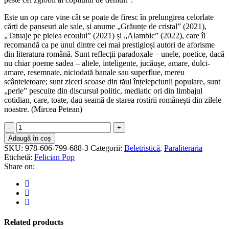
Este un op care vine cât se poate de firesc în prelungirea celorlate
cărți de panseuri ale sale, și anume „Grăunțe de cristal” (2021),
„Tatuaje pe pielea ecoului” (2021) și „Alambic” (2022), care îl
recomandă ca pe unul dintre cei mai prestigioși autori de aforisme
din literatura română. Sunt reflecții paradoxale – unele, poetice, dacă
nu chiar poeme sadea – altele, inteligente, jucăușe, amare, dulci-
amare, resemnate, niciodată banale sau superflue, mereu
scânteietoare; sunt ziceri scoase din tăul înțelepciunii populare, sunt
„perle” pescuite din discursul politic, mediatic ori din limbajul
cotidian, care, toate, dau seamă de starea rostirii românești din zilele
noastre. (Mircea Petean)
Din
mers
Adaugă în coș
quantity
SKU:
978-606-799-688-3
Categorii:
Beletristică
,
Paraliteraria
Etichetă:
Felician Pop
Share on:
Related products