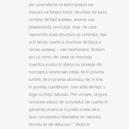
ale cărei efecte se estompează pe
măsură ce timpul trece: structura de bază
rămâne de fapt aceeaşi, anume cea
preexistentă revoluţiei, doar cei care
reprezintă acea structură se schimbă. Aşa
şi în teoria cuantică:structura de bază a
rămas aceeaşi – cea newtoniană. Arătăm
aici că nimic din ceea ce revoluţia
cuantică a adus în ştiinţă nu lipseşte din
conceptul newtonian iniţial, fie în privinţa
luminii, fie în privinţa atomului, fie, în fine,
în privinţa cuantificării, care este de fapt o
lege cu totul naturală. Prin urmare, singura
revoluţie adusă de conceptul de cuantă în
gândirea umană ar fi poate aceea de a
lăsa conceptelor libertatea lor naturală,
ferindu-le de deturnări…” (Autorii)