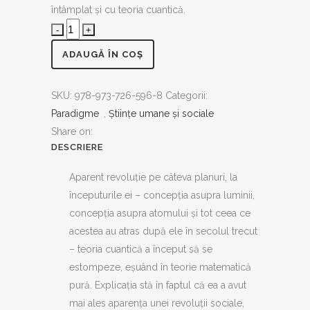
întâmplat şi cu teoria cuantică.
Devenirea
mecanicii
ADAUGĂ ÎN COȘ
cuantice
quantity
SKU:
978-973-726-596-8
Categorii:
Paradigme
,
Ştiinţe umane şi sociale
Share on:
DESCRIERE
Aparent revoluţie pe câteva planuri, la
începuturile ei – concepţia asupra luminii,
concepţia asupra atomului şi tot ceea ce
acestea au atras după ele în secolul trecut
– teoria cuantică a început să se
estompeze, eşuând în teorie matematică
pură. Explicaţia stă în faptul că ea a avut
mai ales aparenţa unei revoluţii sociale,