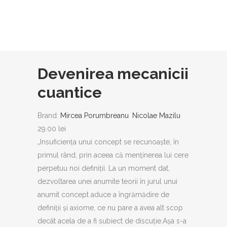
Devenirea mecanicii
cuantice
Brand:
Mircea Porumbreanu
Nicolae Mazilu
29.00
lei
„Insuficienţa unui concept se recunoaşte, în
primul rând, prin aceea că menţinerea lui cere
perpetuu noi definiţii. La un moment dat,
dezvoltarea unei anumite teorii în jurul unui
anumit concept aduce a îngrămădire de
definiţii şi axiome, ce nu pare a avea alt scop
decât acela de a fi subiect de discuţie.Aşa s-a