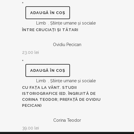
ADAUGĂ ÎN COȘ
Limb
,
Ştiinţe umane şi sociale
ÎNTRE CRUCIAŢI ŞI TĂTARI
Ovidiu Pecican
23.00
lei
ADAUGĂ ÎN COȘ
Limb
,
Ştiinţe umane şi sociale
CU FAŢA LA VÂNT. STUDII
ISTORIOGRAFICE (ED. ÎNGRIJITĂ DE
CORINA TEODOR; PREFAŢĂ DE OVIDIU
PECICAN)
Corina Teodor
39.00
lei