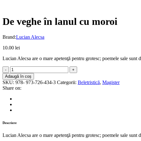
De veghe în lanul cu moroi
Brand:
Lucian Alecsa
10.00
lei
Lucian Alecsa are o mare apetenţă pentru grotesc; poemele sale sunt d
De
veghe
Adaugă în coș
în
SKU:
978- 973-726-434-3
Categorii:
Beletristică
,
Magister
lanul
Share on:
cu
moroi
quantity
Descriere
Lucian Alecsa are o mare apetenţă pentru grotesc; poemele sale sunt d