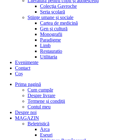
Literatură pentru copii şi adolescenţi
Colecţia Gavroche
Seria şcolară
Ştiinţe umane şi sociale
Cartea de medicină
Gen şi cultură
Monografii
Paradigme
Limb
Restauratio
Utilitaria
Evenimente
Contact
Coș
Prima pagină
Cum cumpăr
Despre livrare
Termene şi condiţii
Contul meu
Despre noi
MAGAZIN
Beletristică
Arca
Eseuri