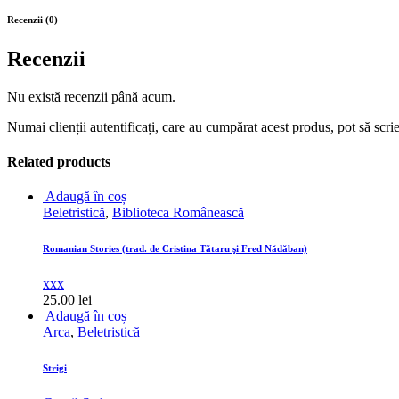
Recenzii (0)
Recenzii
Nu există recenzii până acum.
Numai clienții autentificați, care au cumpărat acest produs, pot să scri
Related products
Adaugă în coș
Beletristică
,
Biblioteca Românească
Romanian Stories (trad. de Cristina Tătaru şi Fred Nădăban)
xxx
25.00
lei
Adaugă în coș
Arca
,
Beletristică
Strigi