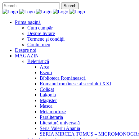
Prima pagină
Cum cumpăr
Despre livrare
Termene şi condiţii
Contul meu
Despre noi
MAGAZIN
Beletristică
Arca
Eseuri
Biblioteca Românească
Romanul românesc al secolului XXI
Coligat
Lakonia
Magister
Masca
Metamorfoze
Paraliteraria
Literatură universală
Seria Valeriu Anania
SERIA MIRCEA TOMUȘ – MICROMONOGR