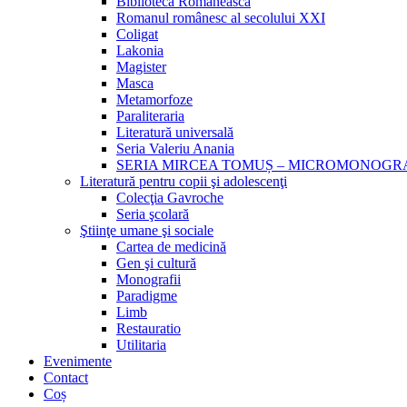
Biblioteca Românească
Romanul românesc al secolului XXI
Coligat
Lakonia
Magister
Masca
Metamorfoze
Paraliteraria
Literatură universală
Seria Valeriu Anania
SERIA MIRCEA TOMUȘ – MICROMONOGR
Literatură pentru copii şi adolescenţi
Colecţia Gavroche
Seria şcolară
Ştiinţe umane şi sociale
Cartea de medicină
Gen şi cultură
Monografii
Paradigme
Limb
Restauratio
Utilitaria
Evenimente
Contact
Coș