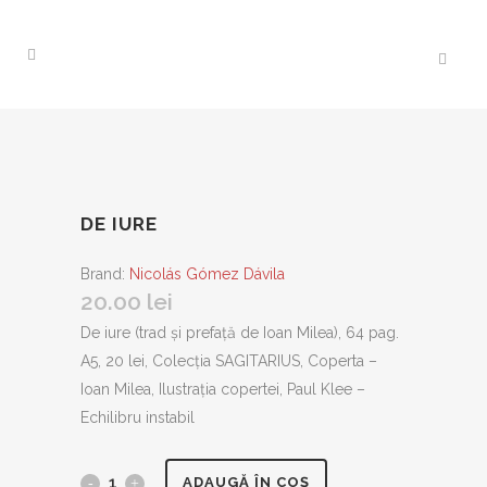
DE IURE
Brand:
Nicolás Gómez Dávila
20.00
lei
De iure (trad și prefață de Ioan Milea), 64 pag.
A5, 20 lei, Colecția SAGITARIUS, Coperta –
Ioan Milea, Ilustrația copertei, Paul Klee –
Echilibru instabil
De
ADAUGĂ ÎN COȘ