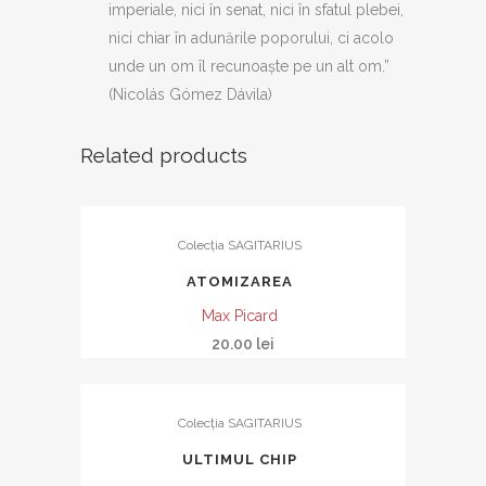
imperiale, nici în senat, nici în sfatul plebei,
nici chiar în adunările poporului, ci acolo
unde un om îl recunoaște pe un alt om.”
(Nicolás Gómez Dávila)
Related products
Colecția SAGITARIUS
ATOMIZAREA
Max Picard
20.00
lei
Colecția SAGITARIUS
ULTIMUL CHIP