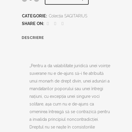
iure
CATEGORIE:
Colecția SAGITARIUS
quantity
SHARE ON:
DESCRIERE
„Pentru a da valabilitate juridică unei voințe
suverane nu e de-ajuns să-i fie atribuită
unui monarh de drept divin, unei adunări a
mandatarilor poporului sau unei întregi
națiuni, cu excepția unei singure voci
solitare, așa cum nu e de-ajuns ca
omenirea întreagă să se contrazică pentru
a invalida principiul noncontradicției.
Dreptul nu se naște în consistoriile