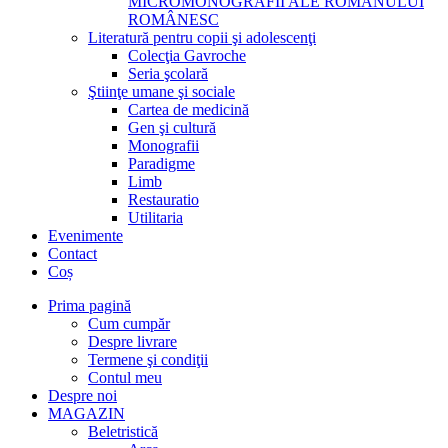
MICROMONOGRAFII ALE ROMANULUI
ROMÂNESC
Literatură pentru copii şi adolescenţi
Colecţia Gavroche
Seria şcolară
Ştiinţe umane şi sociale
Cartea de medicină
Gen şi cultură
Monografii
Paradigme
Limb
Restauratio
Utilitaria
Evenimente
Contact
Coș
Prima pagină
Cum cumpăr
Despre livrare
Termene şi condiţii
Contul meu
Despre noi
MAGAZIN
Beletristică