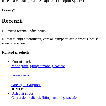
în seamă cu toată grija acest ajutor.” (Theophil Spoerri)
Recenzii (0)
Recenzii
Nu există recenzii până acum.
Numai clienții autentificați, care au cumpărat acest produs, pot să
scrie o recenzie.
Related products
Out of stock
Monografii
,
Ştiinţe umane şi sociale
Breviar Cioran
Gheorghe Grigurcu
16.90
lei
Adaugă în coș
Cartea de medicină
,
Ştiinţe umane şi sociale