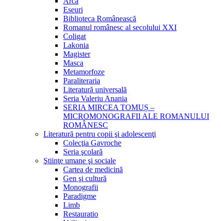
Arca
Eseuri
Biblioteca Românească
Romanul românesc al secolului XXI
Coligat
Lakonia
Magister
Masca
Metamorfoze
Paraliteraria
Literatură universală
Seria Valeriu Anania
SERIA MIRCEA TOMUȘ –
MICROMONOGRAFII ALE ROMANULUI
ROMÂNESC
Literatură pentru copii şi adolescenţi
Colecţia Gavroche
Seria şcolară
Ştiinţe umane şi sociale
Cartea de medicină
Gen şi cultură
Monografii
Paradigme
Limb
Restauratio