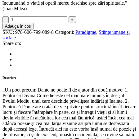
încununând o viață și operă mereu deschise spre zări spirituale.”
(Ioan Milea)
Dante
și
Adaugă în coș
literatura
SKU:
978-606-799-089-8
Categorii:
Paradigme
,
Ştiinţe umane şi
europeană.
sociale
Imaginea
Share on:
omului
în
structura
limbii
(trad.
de
Descriere
Ioan
Milea)
„Un poet precum Dante ne poate fi de ajutor din două motive: 1.
quantity
Pentru că Divina Comedie este cel mai mare luminiş în desişul
Evului Mediu, unul care deschide priveliştea îndărăt şi înainte. 2.
Pentru că Dante are o atât de vie privire pentru structură încât fiecare
lucru şi fiecare întâmplare în parte, ca şi întregul vieţii şi al lumii
devin vizibile în alcătuirea lor cea mai lăuntrică, astfel încât cea mai
adâncă poezie şi cea mai largă viziune asupra lumii se desfăşoară
după aceeaşi lege. Întrucât aici nu este vorba însă numai de poezie şi
de filosofie, ci şi de existenţa noastră occidentală, se cuvine să luăm