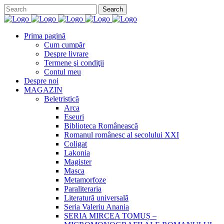
Prima pagină
Cum cumpăr
Despre livrare
Termene şi condiţii
Contul meu
Despre noi
MAGAZIN
Beletristică
Arca
Eseuri
Biblioteca Românească
Romanul românesc al secolului XXI
Coligat
Lakonia
Magister
Masca
Metamorfoze
Paraliteraria
Literatură universală
Seria Valeriu Anania
SERIA MIRCEA TOMUȘ –