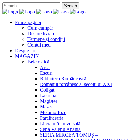
Prima pagină
Cum cumpăr
Despre livrare
Termene şi condiţii
Contul meu
Despre noi
MAGAZIN
Beletristică
Arca
Eseuri
Biblioteca Românească
Romanul românesc al secolului XXI
Coligat
Lakonia
Magister
Masca
Metamorfoze
Paraliteraria
Literatură universală
Seria Valeriu Anania
SERIA MIRCEA TOMUȘ –