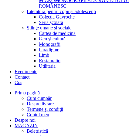
MICROMONOGRAFII ALE ROMANULUI
ROMÂNESC
Literatură pentru copii şi adolescenţi
Colecţia Gavroche
Seria şcolară
Ştiinţe umane şi sociale
Cartea de medicină
Gen şi cultură
Monografii
Paradigme
Limb
Restauratio
Utilitaria
Evenimente
Contact
Coș
Prima pagină
Cum cumpăr
Despre livrare
Termene şi condiţii
Contul meu
Despre noi
MAGAZIN
Beletristică