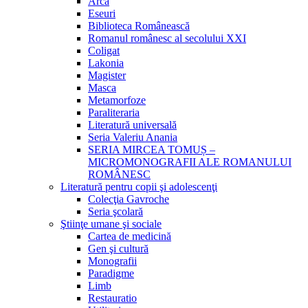
Arca
Eseuri
Biblioteca Românească
Romanul românesc al secolului XXI
Coligat
Lakonia
Magister
Masca
Metamorfoze
Paraliteraria
Literatură universală
Seria Valeriu Anania
SERIA MIRCEA TOMUȘ –
MICROMONOGRAFII ALE ROMANULUI
ROMÂNESC
Literatură pentru copii şi adolescenţi
Colecţia Gavroche
Seria şcolară
Ştiinţe umane şi sociale
Cartea de medicină
Gen şi cultură
Monografii
Paradigme
Limb
Restauratio