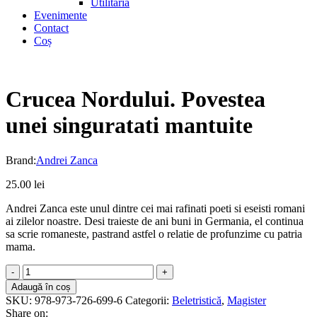
Utilitaria
Evenimente
Contact
Coș
Crucea Nordului. Povestea
unei singuratati mantuite
Brand:
Andrei Zanca
25.00
lei
Andrei Zanca este unul dintre cei mai rafinati poeti si eseisti romani
ai zilelor noastre. Desi traieste de ani buni in Germania, el continua
sa scrie romaneste, pastrand astfel o relatie de profunzime cu patria
mama.
Crucea
Nordului.
Adaugă în coș
Povestea
SKU:
978-973-726-699-6
Categorii:
Beletristică
,
Magister
unei
Share on: