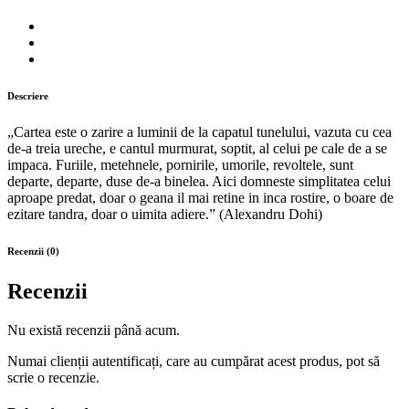
singuratati
mantuite
quantity
Descriere
„Cartea este o zarire a luminii de la capatul tunelului, vazuta cu cea
de-a treia ureche, e cantul murmurat, soptit, al celui pe cale de a se
impaca. Furiile, metehnele, pornirile, umorile, revoltele, sunt
departe, departe, duse de-a binelea. Aici domneste simplitatea celui
aproape predat, doar o geana il mai retine in inca rostire, o boare de
ezitare tandra, doar o uimita adiere.” (Alexandru Dohi)
Recenzii (0)
Recenzii
Nu există recenzii până acum.
Numai clienții autentificați, care au cumpărat acest produs, pot să
scrie o recenzie.