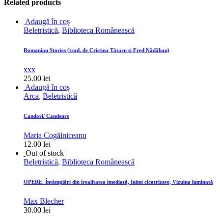
Related products
Adaugă în coș
Beletristică
,
Biblioteca Românească
Romanian Stories (trad. de Cristina Tătaru şi Fred Nădăban)
xxx
25.00
lei
Adaugă în coș
Arca
,
Beletristică
Candori/ Candeurs
Maria Cogălniceanu
12.00
lei
Out of stock
Beletristică
,
Biblioteca Românească
OPERE. Întâmplări din irealitatea imediată, Inimi cicatrizate, Vizuina luminată
Max Blecher
30.00
lei