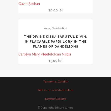
Gavril Ședran
20.00
lei
,
Arca
Beletristică
THE DIVINE KISS/ SĂRUTUL DIVIN;
ÎN FLĂCĂRILE PĂPDIILOR/ IN THE
FLAMES OF DANDELIONS
Carolyn Mary Kleefeld
Ioan Nistor
15.00
lei
Termeni si Conditii
Politica de confidentialitate
Despre Cookies
© Copyright Editura Limes