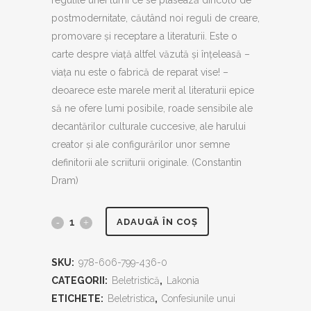
regulile unei lumi ce se plasează dincolo de
postmodernitate, căutând noi reguli de creare,
promovare și receptare a literaturii. Este o
carte despre viață altfel văzută și înțeleasă –
viața nu este o fabrică de reparat vise! –
deoarece este marele merit al literaturii epice
să ne ofere lumi posibile, roade sensibile ale
decantărilor culturale cuccesive, ale harului
creator și ale configurărilor unor semne
definitorii ale scriiturii originale. (Constantin
Dram)
Confesiunile
ADAUGĂ ÎN COȘ
unui
SKU:
978-606-799-436-0
scaun
CATEGORII:
Beletristică
,
Lakonia
quantity
ETICHETE:
Beletristica
,
Confesiunile unui