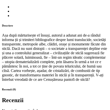
Descriere
Așa după mărturisește el însuși, autorul a adunat ani de-a rândul
informa ții și trimiteri bibliografice despre lumi translucide, societăți
transparente, metropole albe, clădiri, orașe și monumente făcute din
sticlă. Dacă nu sunt distopii – o societate a transparenței depline este
și una a controlului generalizat – civilizațiile de sticlă sugerează fie
plăcere solară, luiminoasă, fie – într-un regim ideatic complementar
– utopia dematerializării complete, prin lăsarea în urmă a tot ce e
pământesc în noi, a tot ce ține de povara teluricului, de humă sau
clisă. Cartea vorbește, așadar, de cristalizări, de combustii de tip
gnostic, de transformarea materiei în sticlă și în transparență. V-ați
întrebat vreodată de ce are Cenușăreasa pantofi de sticlă?
Recenzii (0)
Recenzii