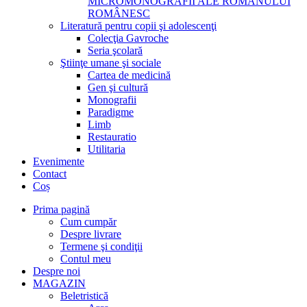
MICROMONOGRAFII ALE ROMANULUI
ROMÂNESC
Literatură pentru copii şi adolescenţi
Colecţia Gavroche
Seria şcolară
Ştiinţe umane şi sociale
Cartea de medicină
Gen şi cultură
Monografii
Paradigme
Limb
Restauratio
Utilitaria
Evenimente
Contact
Coș
Prima pagină
Cum cumpăr
Despre livrare
Termene şi condiţii
Contul meu
Despre noi
MAGAZIN
Beletristică