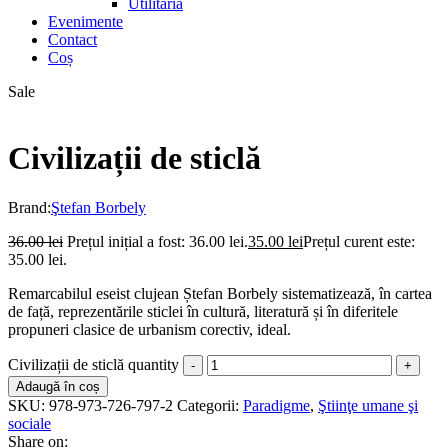
Utilitaria
Evenimente
Contact
Coș
Sale
Civilizații de sticlă
Brand:
Ştefan Borbely
36.00
lei
Prețul inițial a fost: 36.00 lei.
35.00
lei
Prețul curent este:
35.00 lei.
Remarcabilul eseist clujean Ștefan Borbely sistematizează, în cartea
de față, reprezentările sticlei în cultură, literatură și în diferitele
propuneri clasice de urbanism corectiv, ideal.
Civilizații de sticlă quantity
Adaugă în coș
SKU:
978-973-726-797-2
Categorii:
Paradigme
,
Ştiinţe umane şi
sociale
Share on: