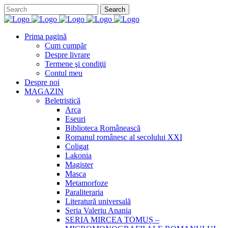
Prima pagină
Cum cumpăr
Despre livrare
Termene şi condiţii
Contul meu
Despre noi
MAGAZIN
Beletristică
Arca
Eseuri
Biblioteca Românească
Romanul românesc al secolului XXI
Coligat
Lakonia
Magister
Masca
Metamorfoze
Paraliteraria
Literatură universală
Seria Valeriu Anania
SERIA MIRCEA TOMUȘ –