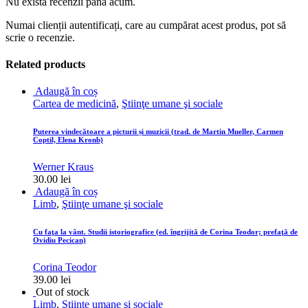
Nu există recenzii până acum.
Numai clienții autentificați, care au cumpărat acest produs, pot să
scrie o recenzie.
Related products
Adaugă în coș
Cartea de medicină
,
Ştiinţe umane şi sociale
Puterea vindecătoare a picturii și muzicii (trad. de Martin Mueller, Carmen
Coptil, Elena Kronb)
Werner Kraus
30.00
lei
Adaugă în coș
Limb
,
Ştiinţe umane şi sociale
Cu faţa la vânt. Studii istoriografice (ed. îngrijită de Corina Teodor; prefaţă de
Ovidiu Pecican)
Corina Teodor
39.00
lei
Out of stock
Limb
,
Ştiinţe umane şi sociale