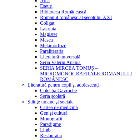
Arca
Eseuri
Biblioteca Românească
Romanul românesc al secolului XXI
Coligat
Lakonia
Magister
Masca
Metamorfoze
Paraliteraria
Literatură universală
Seria Valeriu Anania
SERIA MIRCEA TOMUȘ –
MICROMONOGRAFII ALE ROMANULUI
ROMÂNESC
Literatură pentru copii şi adolescenţi
Colecţia Gavroche
Seria şcolară
Ştiinţe umane şi sociale
Cartea de medicină
Gen şi cultură
Monografii
Paradigme
Limb
Restauratio