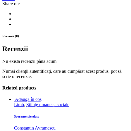
biblice
Share on:
quantity
Recenzii (0)
Recenzii
Nu există recenzii până acum.
Numai clienții autentificați, care au cumpărat acest produs, pot să
scrie o recenzie.
Related products
Adaugă în coș
Limb
,
Ştiinţe umane şi sociale
Sperante pierdute
Constantin Avramescu