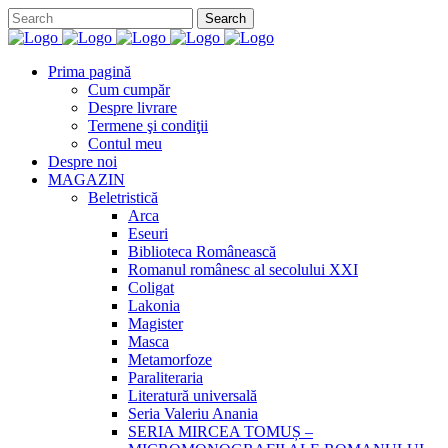
Prima pagină
Cum cumpăr
Despre livrare
Termene şi condiţii
Contul meu
Despre noi
MAGAZIN
Beletristică
Arca
Eseuri
Biblioteca Românească
Romanul românesc al secolului XXI
Coligat
Lakonia
Magister
Masca
Metamorfoze
Paraliteraria
Literatură universală
Seria Valeriu Anania
SERIA MIRCEA TOMUȘ –