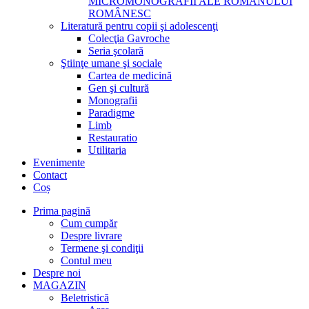
MICROMONOGRAFII ALE ROMANULUI
ROMÂNESC
Literatură pentru copii şi adolescenţi
Colecţia Gavroche
Seria şcolară
Ştiinţe umane şi sociale
Cartea de medicină
Gen şi cultură
Monografii
Paradigme
Limb
Restauratio
Utilitaria
Evenimente
Contact
Coș
Prima pagină
Cum cumpăr
Despre livrare
Termene şi condiţii
Contul meu
Despre noi
MAGAZIN
Beletristică