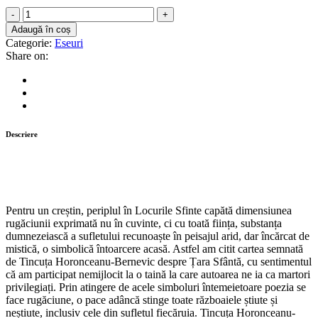
Atunci
nimeni
Adaugă în coș
nu
Categorie:
Eseuri
s-
Share on:
a
tocmit/
Back
then
nobody
haggled
Descriere
quantity
Pentru un creștin, periplul în Locurile Sfinte capătă dimensiunea
rugăciunii exprimată nu în cuvinte, ci cu toată ființa, substanța
dumnezeiască a sufletului recunoaște în peisajul arid, dar încărcat de
mistică, o simbolică întoarcere acasă. Astfel am citit cartea semnată
de Tincuța Horonceanu-Bernevic despre Țara Sfântă, cu sentimentul
că am participat nemijlocit la o taină la care autoarea ne ia ca martori
privilegiați. Prin atingere de acele simboluri întemeietoare poezia se
face rugăciune, o pace adâncă stinge toate războaiele știute și
neștiute, inclusiv cele din sufletul fiecăruia. Tincuța Horonceanu-