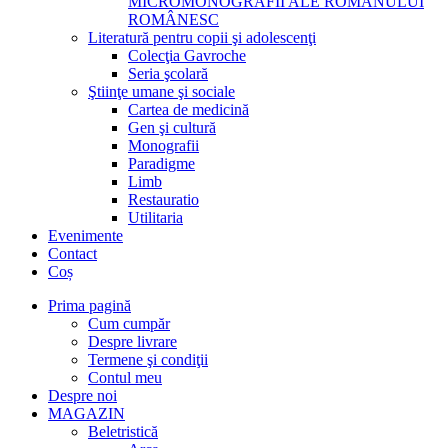
MICROMONOGRAFII ALE ROMANULUI
ROMÂNESC
Literatură pentru copii şi adolescenţi
Colecţia Gavroche
Seria şcolară
Ştiinţe umane şi sociale
Cartea de medicină
Gen şi cultură
Monografii
Paradigme
Limb
Restauratio
Utilitaria
Evenimente
Contact
Coș
Prima pagină
Cum cumpăr
Despre livrare
Termene şi condiţii
Contul meu
Despre noi
MAGAZIN
Beletristică