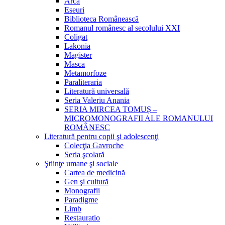
Arca
Eseuri
Biblioteca Românească
Romanul românesc al secolului XXI
Coligat
Lakonia
Magister
Masca
Metamorfoze
Paraliteraria
Literatură universală
Seria Valeriu Anania
SERIA MIRCEA TOMUȘ –
MICROMONOGRAFII ALE ROMANULUI
ROMÂNESC
Literatură pentru copii şi adolescenţi
Colecţia Gavroche
Seria şcolară
Ştiinţe umane şi sociale
Cartea de medicină
Gen şi cultură
Monografii
Paradigme
Limb
Restauratio