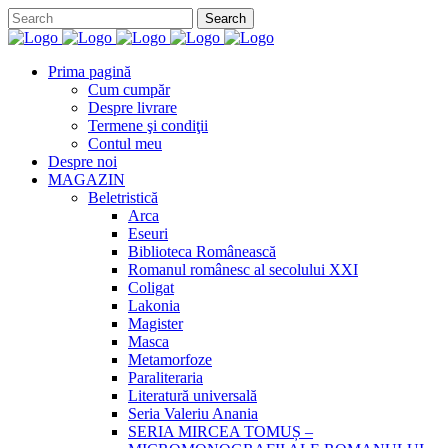
Prima pagină
Cum cumpăr
Despre livrare
Termene şi condiţii
Contul meu
Despre noi
MAGAZIN
Beletristică
Arca
Eseuri
Biblioteca Românească
Romanul românesc al secolului XXI
Coligat
Lakonia
Magister
Masca
Metamorfoze
Paraliteraria
Literatură universală
Seria Valeriu Anania
SERIA MIRCEA TOMUȘ –