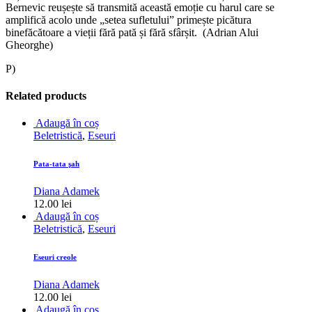
Bernevic reușește să transmită această emoție cu harul care se
amplifică acolo unde „setea sufletului” primește picătura
binefăcătoare a vieții fără pată și fără sfârșit. (Adrian Alui
Gheorghe)
P)
Related products
Adaugă în coș
Beletristică
,
Eseuri
Pata-tata şah
Diana Adamek
12.00
lei
Adaugă în coș
Beletristică
,
Eseuri
Eseuri creole
Diana Adamek
12.00
lei
Adaugă în coș