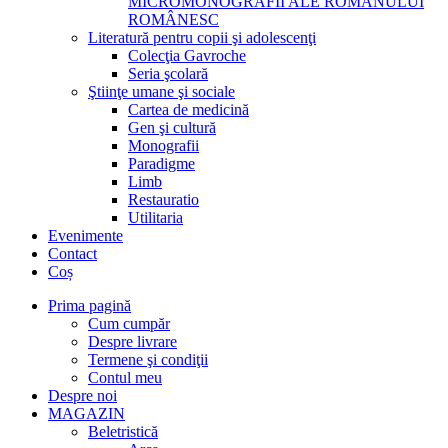
MICROMONOGRAFII ALE ROMANULUI
ROMÂNESC
Literatură pentru copii şi adolescenţi
Colecţia Gavroche
Seria şcolară
Ştiinţe umane şi sociale
Cartea de medicină
Gen şi cultură
Monografii
Paradigme
Limb
Restauratio
Utilitaria
Evenimente
Contact
Coș
Prima pagină
Cum cumpăr
Despre livrare
Termene şi condiţii
Contul meu
Despre noi
MAGAZIN
Beletristică