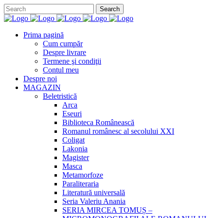
Prima pagină
Cum cumpăr
Despre livrare
Termene şi condiţii
Contul meu
Despre noi
MAGAZIN
Beletristică
Arca
Eseuri
Biblioteca Românească
Romanul românesc al secolului XXI
Coligat
Lakonia
Magister
Masca
Metamorfoze
Paraliteraria
Literatură universală
Seria Valeriu Anania
SERIA MIRCEA TOMUȘ –