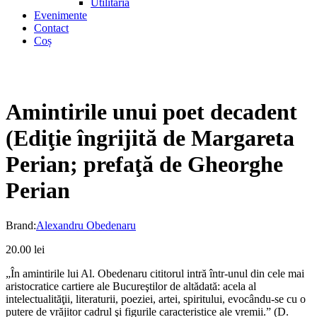
Utilitaria
Evenimente
Contact
Coș
Amintirile unui poet decadent
(Ediţie îngrijită de Margareta
Perian; prefaţă de Gheorghe
Perian
Brand:
Alexandru Obedenaru
20.00
lei
„În amintirile lui Al. Obedenaru cititorul intră într-unul din cele mai
aristocratice cartiere ale Bucureştilor de altădată: acela al
intelectualităţii, literaturii, poeziei, artei, spiritului, evocându-se cu o
putere de vrăjitor cadrul şi figurile caracteristice ale vremii.” (D.