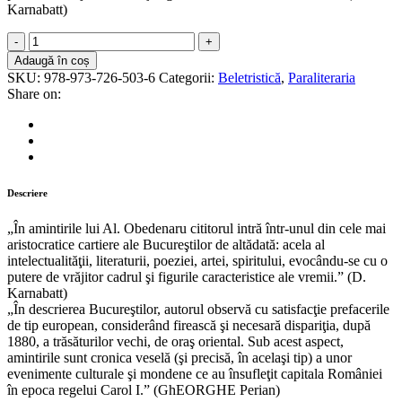
Karnabatt)
Amintirile
unui
Adaugă în coș
poet
SKU:
978-973-726-503-6
Categorii:
Beletristică
,
Paraliteraria
decadent
Share on:
(Ediţie
îngrijită
de
Margareta
Perian;
prefaţă
Descriere
de
Gheorghe
„În amintirile lui Al. Obedenaru cititorul intră într-unul din cele mai
Perian
aristocratice cartiere ale Bucureştilor de altădată: acela al
quantity
intelectualităţii, literaturii, poeziei, artei, spiritului, evocându-se cu o
putere de vrăjitor cadrul şi figurile caracteristice ale vremii.” (D.
Karnabatt)
„În descrierea Bucureştilor, autorul observă cu satisfacţie prefacerile
de tip european, considerând firească şi necesară dispariţia, după
1880, a trăsăturilor vechi, de oraş oriental. Sub acest aspect,
amintirile sunt cronica veselă (şi precisă, în acelaşi tip) a unor
evenimente culturale şi mondene ce au însufleţit capitala României
în epoca regelui Carol I.” (GhEORGHE Perian)