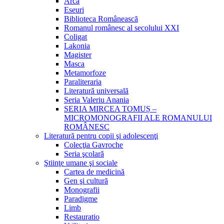
Arca
Eseuri
Biblioteca Românească
Romanul românesc al secolului XXI
Coligat
Lakonia
Magister
Masca
Metamorfoze
Paraliteraria
Literatură universală
Seria Valeriu Anania
SERIA MIRCEA TOMUȘ –
MICROMONOGRAFII ALE ROMANULUI
ROMÂNESC
Literatură pentru copii şi adolescenţi
Colecţia Gavroche
Seria şcolară
Ştiinţe umane şi sociale
Cartea de medicină
Gen şi cultură
Monografii
Paradigme
Limb
Restauratio