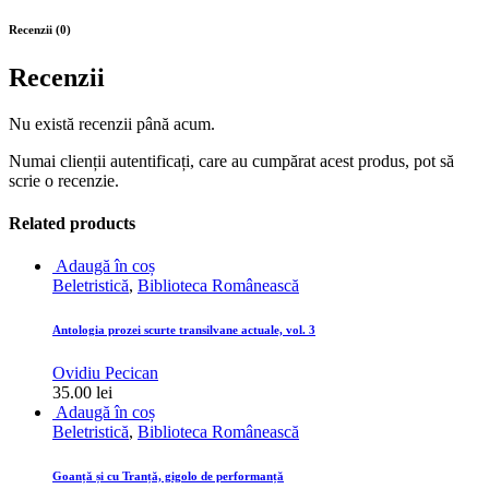
Recenzii (0)
Recenzii
Nu există recenzii până acum.
Numai clienții autentificați, care au cumpărat acest produs, pot să
scrie o recenzie.
Related products
Adaugă în coș
Beletristică
,
Biblioteca Românească
Antologia prozei scurte transilvane actuale, vol. 3
Ovidiu Pecican
35.00
lei
Adaugă în coș
Beletristică
,
Biblioteca Românească
Goanță și cu Tranță, gigolo de performanță