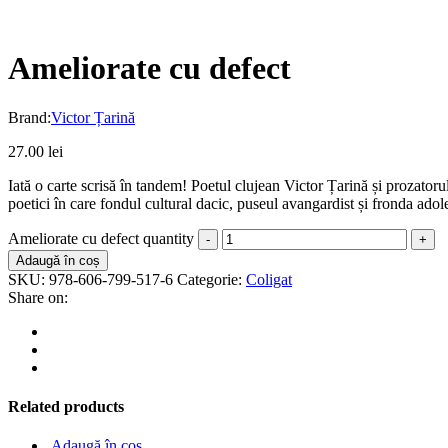
Ameliorate cu defect
Brand:
Victor Țarină
27.00
lei
Iată o carte scrisă în tandem! Poetul clujean Victor Țarină și prozatoru
poetici în care fondul cultural dacic, puseul avangardist și fronda adole
Ameliorate cu defect quantity
Adaugă în coș
SKU:
978-606-799-517-6
Categorie:
Coligat
Share on:
Related products
Adaugă în coș