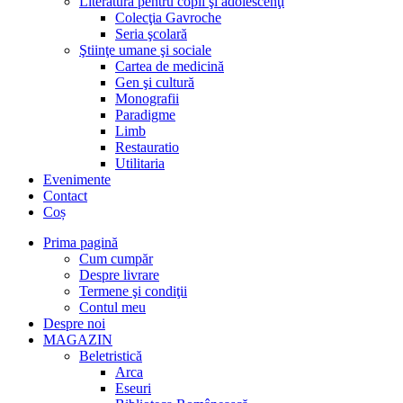
Literatură pentru copii şi adolescenţi
Colecţia Gavroche
Seria şcolară
Ştiinţe umane şi sociale
Cartea de medicină
Gen şi cultură
Monografii
Paradigme
Limb
Restauratio
Utilitaria
Evenimente
Contact
Coș
Prima pagină
Cum cumpăr
Despre livrare
Termene şi condiţii
Contul meu
Despre noi
MAGAZIN
Beletristică
Arca
Eseuri