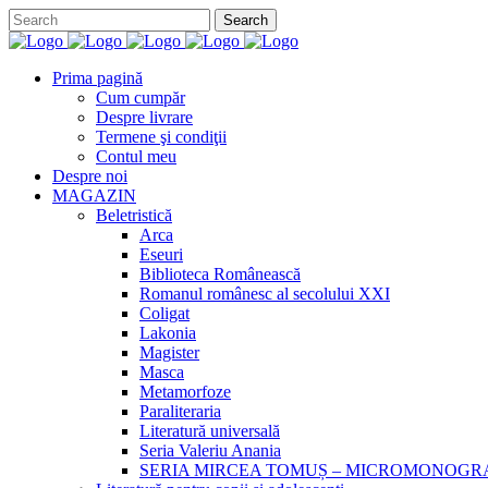
Prima pagină
Cum cumpăr
Despre livrare
Termene şi condiţii
Contul meu
Despre noi
MAGAZIN
Beletristică
Arca
Eseuri
Biblioteca Românească
Romanul românesc al secolului XXI
Coligat
Lakonia
Magister
Masca
Metamorfoze
Paraliteraria
Literatură universală
Seria Valeriu Anania
SERIA MIRCEA TOMUȘ – MICROMONOGR