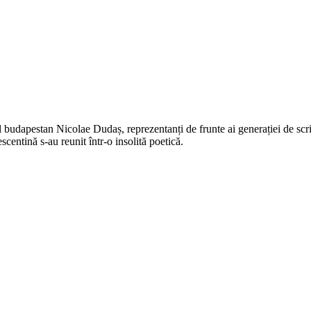
l budapestan Nicolae Dudaș, reprezentanți de frunte ai generației de scrii
scentină s-au reunit într-o insolită poetică.