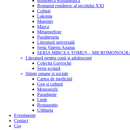
Biblioteca Românească
Romanul românesc al secolului XXI
Coligat
Lakonia
Magister
Masca
Metamorfoze
Paraliteraria
Literatură universală
Seria Valeriu Anania
SERIA MIRCEA TOMUȘ – MICROMONOGR
Literatură pentru copii şi adolescenţi
Colecţia Gavroche
Seria şcolară
Ştiinţe umane şi sociale
Cartea de medicină
Gen şi cultură
Monografii
Paradigme
Limb
Restauratio
Utilitaria
Evenimente
Contact
Coș