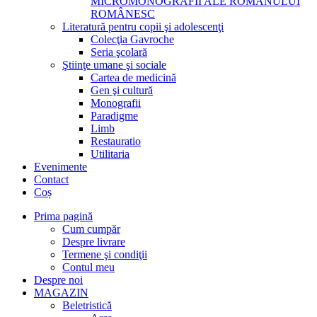
MICROMONOGRAFII ALE ROMANULUI
ROMÂNESC
Literatură pentru copii şi adolescenţi
Colecţia Gavroche
Seria şcolară
Ştiinţe umane şi sociale
Cartea de medicină
Gen şi cultură
Monografii
Paradigme
Limb
Restauratio
Utilitaria
Evenimente
Contact
Coș
Prima pagină
Cum cumpăr
Despre livrare
Termene şi condiţii
Contul meu
Despre noi
MAGAZIN
Beletristică