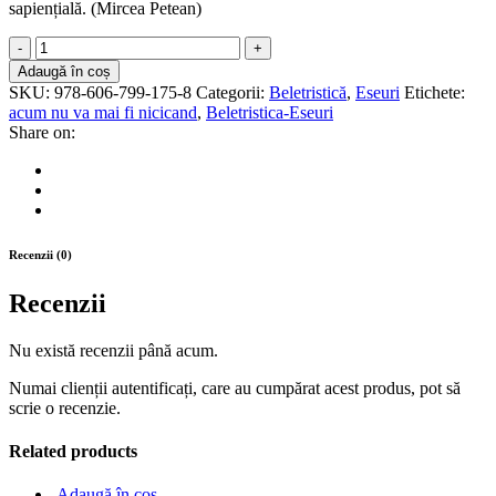
sapiențială. (Mircea Petean)
Acum
nu
Adaugă în coș
va
SKU:
978-606-799-175-8
Categorii:
Beletristică
,
Eseuri
Etichete:
mai
acum nu va mai fi nicicand
,
Beletristica-Eseuri
fi
Share on:
nicicând
quantity
Recenzii (0)
Recenzii
Nu există recenzii până acum.
Numai clienții autentificați, care au cumpărat acest produs, pot să
scrie o recenzie.
Related products
Adaugă în coș