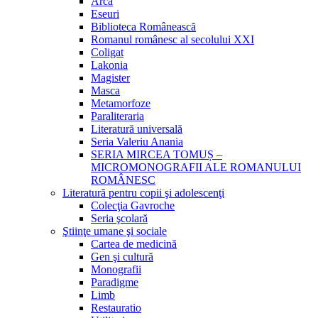
Arca
Eseuri
Biblioteca Românească
Romanul românesc al secolului XXI
Coligat
Lakonia
Magister
Masca
Metamorfoze
Paraliteraria
Literatură universală
Seria Valeriu Anania
SERIA MIRCEA TOMUȘ –
MICROMONOGRAFII ALE ROMANULUI
ROMÂNESC
Literatură pentru copii şi adolescenţi
Colecţia Gavroche
Seria şcolară
Ştiinţe umane şi sociale
Cartea de medicină
Gen şi cultură
Monografii
Paradigme
Limb
Restauratio