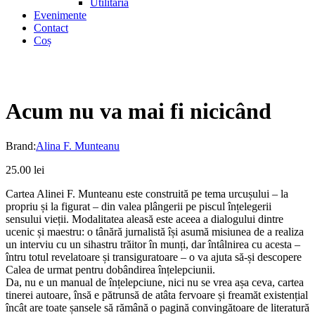
Utilitaria
Evenimente
Contact
Coș
Acum nu va mai fi nicicând
Brand:
Alina F. Munteanu
25.00
lei
Cartea Alinei F. Munteanu este construită pe tema urcușului – la
propriu și la figurat – din valea plângerii pe piscul înțelegerii
sensului vieții. Modalitatea aleasă este aceea a dialogului dintre
ucenic și maestru: o tânără jurnalistă își asumă misiunea de a realiza
un interviu cu un sihastru trăitor în munți, dar întâlnirea cu acesta –
întru totul revelatoare și transiguratoare – o va ajuta să-și descopere
Calea de urmat pentru dobândirea înțelepciunii.
Da, nu e un manual de înțelepciune, nici nu se vrea așa ceva, cartea
tinerei autoare, însă e pătrunsă de atâta fervoare și freamăt existențial
încât are toate șansele să rămână o pagină convingătoare de literatură