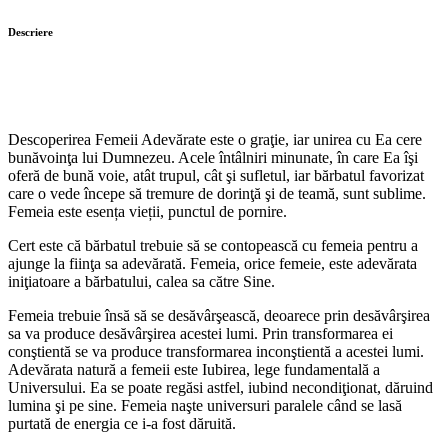
Descriere
Descoperirea Femeii Adevărate este o graţie, iar unirea cu Ea cere
bunăvoinţa lui Dumnezeu. Acele întâlniri minunate, în care Ea îşi
oferă de bună voie, atât trupul, cât şi sufletul, iar bărbatul favorizat
care o vede începe să tremure de dorinţă şi de teamă, sunt sublime.
Femeia este esența vieții, punctul de pornire.
Cert este că bărbatul trebuie să se contopească cu femeia pentru a
ajunge la fiinţa sa adevărată. Femeia, orice femeie, este adevărata
iniţiatoare a bărbatului, calea sa către Sine.
Femeia trebuie însă să se desăvârşească, deoarece prin desăvârşirea
sa va produce desăvârşirea acestei lumi. Prin transformarea ei
conştientă se va produce transformarea inconştientă a acestei lumi.
Adevărata natură a femeii este Iubirea, lege fundamentală a
Universului. Ea se poate regăsi astfel, iubind necondiţionat, dăruind
lumina şi pe sine. Femeia naşte universuri paralele când se lasă
purtată de energia ce i-a fost dăruită.