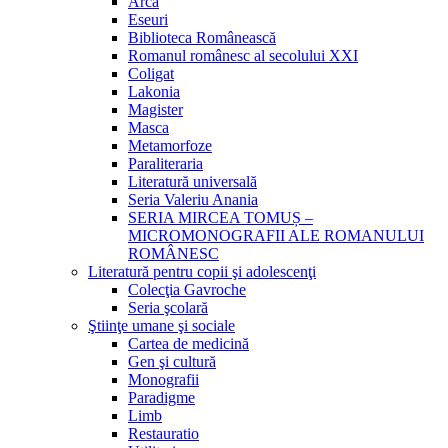
Arca
Eseuri
Biblioteca Românească
Romanul românesc al secolului XXI
Coligat
Lakonia
Magister
Masca
Metamorfoze
Paraliteraria
Literatură universală
Seria Valeriu Anania
SERIA MIRCEA TOMUȘ –
MICROMONOGRAFII ALE ROMANULUI
ROMÂNESC
Literatură pentru copii şi adolescenţi
Colecţia Gavroche
Seria şcolară
Ştiinţe umane şi sociale
Cartea de medicină
Gen şi cultură
Monografii
Paradigme
Limb
Restauratio