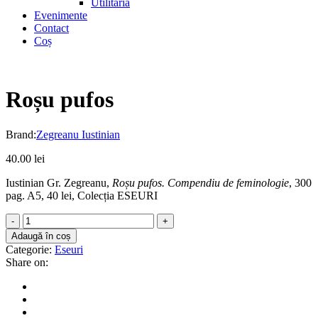
Utilitaria
Evenimente
Contact
Coș
Roșu pufos
Brand:
Zegreanu Iustinian
40.00
lei
Iustinian Gr. Zegreanu,
Roșu pufos. Compendiu de feminologie
, 300
pag. A5, 40 lei, Colecția ESEURI
Roșu
pufos
Adaugă în coș
quantity
Categorie:
Eseuri
Share on: