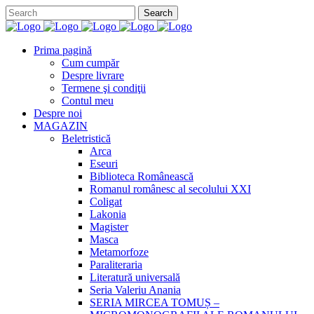
Prima pagină
Cum cumpăr
Despre livrare
Termene şi condiţii
Contul meu
Despre noi
MAGAZIN
Beletristică
Arca
Eseuri
Biblioteca Românească
Romanul românesc al secolului XXI
Coligat
Lakonia
Magister
Masca
Metamorfoze
Paraliteraria
Literatură universală
Seria Valeriu Anania
SERIA MIRCEA TOMUȘ –