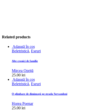
Related products
Adaugă în coș
Beletristică
,
Eseuri
Alte cronici de familie
Mircea Opriță
25.00
lei
Adaugă în coș
Beletristică
,
Eseuri
O plimbare de dimineaţă pe strada Servandoni
Horea Poenar
25.00
lei