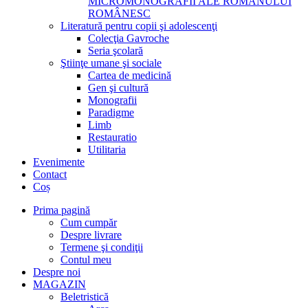
MICROMONOGRAFII ALE ROMANULUI
ROMÂNESC
Literatură pentru copii şi adolescenţi
Colecţia Gavroche
Seria şcolară
Ştiinţe umane şi sociale
Cartea de medicină
Gen şi cultură
Monografii
Paradigme
Limb
Restauratio
Utilitaria
Evenimente
Contact
Coș
Prima pagină
Cum cumpăr
Despre livrare
Termene şi condiţii
Contul meu
Despre noi
MAGAZIN
Beletristică