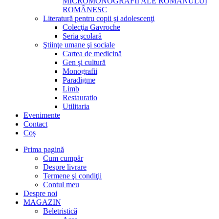
MICROMONOGRAFII ALE ROMANULUI
ROMÂNESC
Literatură pentru copii şi adolescenţi
Colecţia Gavroche
Seria şcolară
Ştiinţe umane şi sociale
Cartea de medicină
Gen şi cultură
Monografii
Paradigme
Limb
Restauratio
Utilitaria
Evenimente
Contact
Coș
Prima pagină
Cum cumpăr
Despre livrare
Termene şi condiţii
Contul meu
Despre noi
MAGAZIN
Beletristică