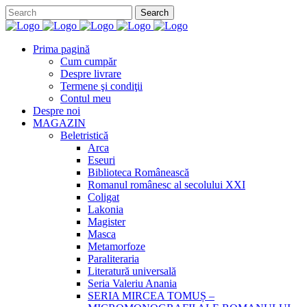
Prima pagină
Cum cumpăr
Despre livrare
Termene şi condiţii
Contul meu
Despre noi
MAGAZIN
Beletristică
Arca
Eseuri
Biblioteca Românească
Romanul românesc al secolului XXI
Coligat
Lakonia
Magister
Masca
Metamorfoze
Paraliteraria
Literatură universală
Seria Valeriu Anania
SERIA MIRCEA TOMUȘ –