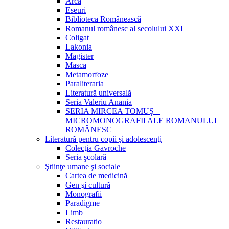
Arca
Eseuri
Biblioteca Românească
Romanul românesc al secolului XXI
Coligat
Lakonia
Magister
Masca
Metamorfoze
Paraliteraria
Literatură universală
Seria Valeriu Anania
SERIA MIRCEA TOMUȘ –
MICROMONOGRAFII ALE ROMANULUI
ROMÂNESC
Literatură pentru copii şi adolescenţi
Colecţia Gavroche
Seria şcolară
Ştiinţe umane şi sociale
Cartea de medicină
Gen şi cultură
Monografii
Paradigme
Limb
Restauratio