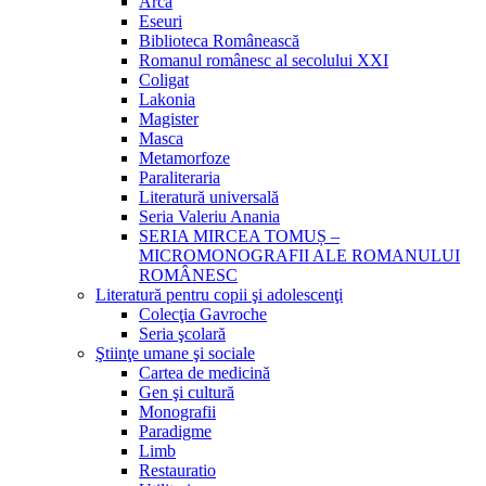
Arca
Eseuri
Biblioteca Românească
Romanul românesc al secolului XXI
Coligat
Lakonia
Magister
Masca
Metamorfoze
Paraliteraria
Literatură universală
Seria Valeriu Anania
SERIA MIRCEA TOMUȘ –
MICROMONOGRAFII ALE ROMANULUI
ROMÂNESC
Literatură pentru copii şi adolescenţi
Colecţia Gavroche
Seria şcolară
Ştiinţe umane şi sociale
Cartea de medicină
Gen şi cultură
Monografii
Paradigme
Limb
Restauratio