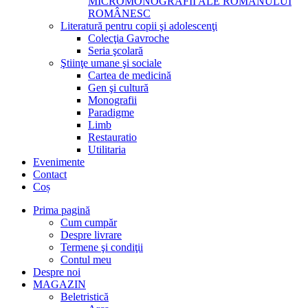
MICROMONOGRAFII ALE ROMANULUI
ROMÂNESC
Literatură pentru copii şi adolescenţi
Colecţia Gavroche
Seria şcolară
Ştiinţe umane şi sociale
Cartea de medicină
Gen şi cultură
Monografii
Paradigme
Limb
Restauratio
Utilitaria
Evenimente
Contact
Coș
Prima pagină
Cum cumpăr
Despre livrare
Termene şi condiţii
Contul meu
Despre noi
MAGAZIN
Beletristică