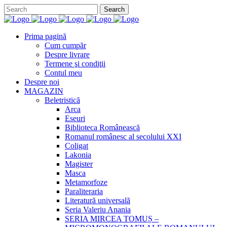
Prima pagină
Cum cumpăr
Despre livrare
Termene şi condiţii
Contul meu
Despre noi
MAGAZIN
Beletristică
Arca
Eseuri
Biblioteca Românească
Romanul românesc al secolului XXI
Coligat
Lakonia
Magister
Masca
Metamorfoze
Paraliteraria
Literatură universală
Seria Valeriu Anania
SERIA MIRCEA TOMUȘ –