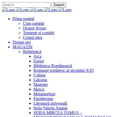
Prima pagină
Cum cumpăr
Despre livrare
Termene şi condiţii
Contul meu
Despre noi
MAGAZIN
Beletristică
Arca
Eseuri
Biblioteca Românească
Romanul românesc al secolului XXI
Coligat
Lakonia
Magister
Masca
Metamorfoze
Paraliteraria
Literatură universală
Seria Valeriu Anania
SERIA MIRCEA TOMUȘ –