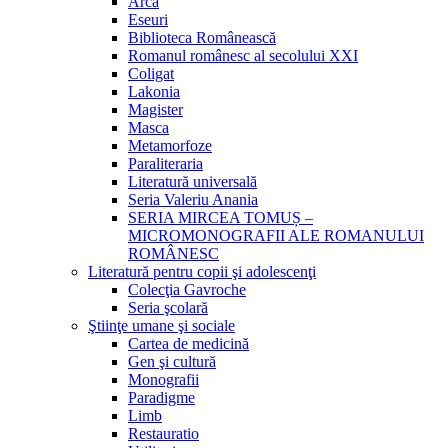
Arca
Eseuri
Biblioteca Românească
Romanul românesc al secolului XXI
Coligat
Lakonia
Magister
Masca
Metamorfoze
Paraliteraria
Literatură universală
Seria Valeriu Anania
SERIA MIRCEA TOMUȘ –
MICROMONOGRAFII ALE ROMANULUI
ROMÂNESC
Literatură pentru copii şi adolescenţi
Colecţia Gavroche
Seria şcolară
Ştiinţe umane şi sociale
Cartea de medicină
Gen şi cultură
Monografii
Paradigme
Limb
Restauratio