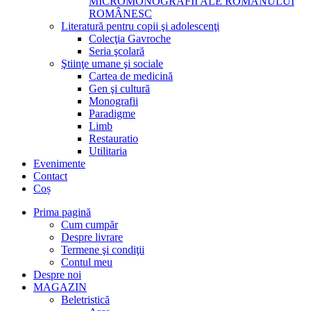
MICROMONOGRAFII ALE ROMANULUI
ROMÂNESC
Literatură pentru copii şi adolescenţi
Colecţia Gavroche
Seria şcolară
Ştiinţe umane şi sociale
Cartea de medicină
Gen şi cultură
Monografii
Paradigme
Limb
Restauratio
Utilitaria
Evenimente
Contact
Coș
Prima pagină
Cum cumpăr
Despre livrare
Termene şi condiţii
Contul meu
Despre noi
MAGAZIN
Beletristică