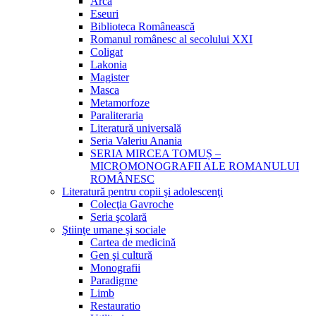
Arca
Eseuri
Biblioteca Românească
Romanul românesc al secolului XXI
Coligat
Lakonia
Magister
Masca
Metamorfoze
Paraliteraria
Literatură universală
Seria Valeriu Anania
SERIA MIRCEA TOMUȘ –
MICROMONOGRAFII ALE ROMANULUI
ROMÂNESC
Literatură pentru copii şi adolescenţi
Colecţia Gavroche
Seria şcolară
Ştiinţe umane şi sociale
Cartea de medicină
Gen şi cultură
Monografii
Paradigme
Limb
Restauratio