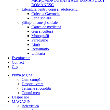
MICROMONOGRAFII ALE ROMANULUI
ROMÂNESC
Literatură pentru copii şi adolescenţi
Colecţia Gavroche
Seria şcolară
Ştiinţe umane şi sociale
Cartea de medicină
Gen şi cultură
Monografii
Paradigme
Limb
Restauratio
Utilitaria
Evenimente
Contact
Coș
Prima pagină
Cum cumpăr
Despre livrare
Termene şi condiţii
Contul meu
Despre noi
MAGAZIN
Beletristică