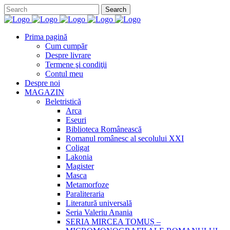
Prima pagină
Cum cumpăr
Despre livrare
Termene şi condiţii
Contul meu
Despre noi
MAGAZIN
Beletristică
Arca
Eseuri
Biblioteca Românească
Romanul românesc al secolului XXI
Coligat
Lakonia
Magister
Masca
Metamorfoze
Paraliteraria
Literatură universală
Seria Valeriu Anania
SERIA MIRCEA TOMUȘ –