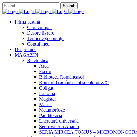
Prima pagină
Cum cumpăr
Despre livrare
Termene şi condiţii
Contul meu
Despre noi
MAGAZIN
Beletristică
Arca
Eseuri
Biblioteca Românească
Romanul românesc al secolului XXI
Coligat
Lakonia
Magister
Masca
Metamorfoze
Paraliteraria
Literatură universală
Seria Valeriu Anania
SERIA MIRCEA TOMUȘ – MICROMONOGR