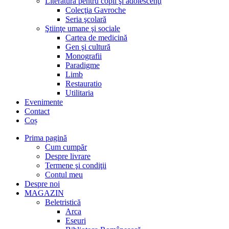
Literatură pentru copii şi adolescenţi
Colecţia Gavroche
Seria şcolară
Ştiinţe umane şi sociale
Cartea de medicină
Gen şi cultură
Monografii
Paradigme
Limb
Restauratio
Utilitaria
Evenimente
Contact
Coș
Prima pagină
Cum cumpăr
Despre livrare
Termene şi condiţii
Contul meu
Despre noi
MAGAZIN
Beletristică
Arca
Eseuri