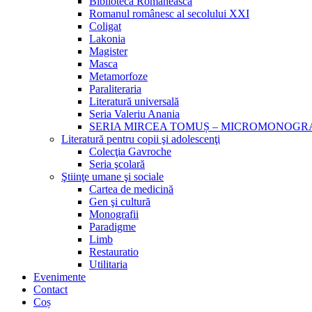
Biblioteca Românească
Romanul românesc al secolului XXI
Coligat
Lakonia
Magister
Masca
Metamorfoze
Paraliteraria
Literatură universală
Seria Valeriu Anania
SERIA MIRCEA TOMUȘ – MICROMONOGR
Literatură pentru copii şi adolescenţi
Colecţia Gavroche
Seria şcolară
Ştiinţe umane şi sociale
Cartea de medicină
Gen şi cultură
Monografii
Paradigme
Limb
Restauratio
Utilitaria
Evenimente
Contact
Coș