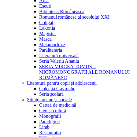
Arca
Eseuri
Biblioteca Românească
Romanul românesc al secolului XXI
Coligat
Lakonia
Magister
Masca
Metamorfoze
Paraliteraria
Literatură universală
Seria Valeriu Anania
SERIA MIRCEA TOMUȘ –
MICROMONOGRAFII ALE ROMANULUI
ROMÂNESC
Literatură pentru copii şi adolescenţi
Colecţia Gavroche
Seria şcolară
Ştiinţe umane şi sociale
Cartea de medicină
Gen şi cultură
Monografii
Paradigme
Limb
Restauratio