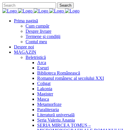
Prima pagină
Cum cumpăr
Despre livrare
Termene şi condiţii
Contul meu
Despre noi
MAGAZIN
Beletristică
Arca
Eseuri
Biblioteca Românească
Romanul românesc al secolului XXI
Coligat
Lakonia
Magister
Masca
Metamorfoze
Paraliteraria
Literatură universală
Seria Valeriu Anania
SERIA MIRCEA TOMUȘ –