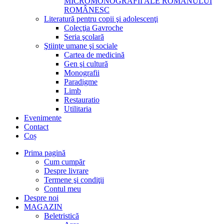
MICROMONOGRAFII ALE ROMANULUI
ROMÂNESC
Literatură pentru copii şi adolescenţi
Colecţia Gavroche
Seria şcolară
Ştiinţe umane şi sociale
Cartea de medicină
Gen şi cultură
Monografii
Paradigme
Limb
Restauratio
Utilitaria
Evenimente
Contact
Coș
Prima pagină
Cum cumpăr
Despre livrare
Termene şi condiţii
Contul meu
Despre noi
MAGAZIN
Beletristică