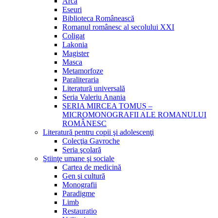
Arca
Eseuri
Biblioteca Românească
Romanul românesc al secolului XXI
Coligat
Lakonia
Magister
Masca
Metamorfoze
Paraliteraria
Literatură universală
Seria Valeriu Anania
SERIA MIRCEA TOMUȘ –
MICROMONOGRAFII ALE ROMANULUI
ROMÂNESC
Literatură pentru copii şi adolescenţi
Colecţia Gavroche
Seria şcolară
Ştiinţe umane şi sociale
Cartea de medicină
Gen şi cultură
Monografii
Paradigme
Limb
Restauratio