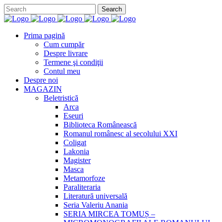
Prima pagină
Cum cumpăr
Despre livrare
Termene şi condiţii
Contul meu
Despre noi
MAGAZIN
Beletristică
Arca
Eseuri
Biblioteca Românească
Romanul românesc al secolului XXI
Coligat
Lakonia
Magister
Masca
Metamorfoze
Paraliteraria
Literatură universală
Seria Valeriu Anania
SERIA MIRCEA TOMUȘ –