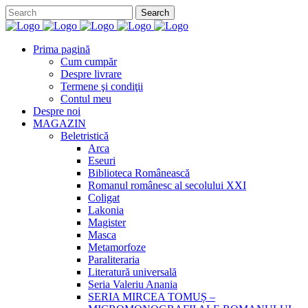
Prima pagină
Cum cumpăr
Despre livrare
Termene şi condiţii
Contul meu
Despre noi
MAGAZIN
Beletristică
Arca
Eseuri
Biblioteca Românească
Romanul românesc al secolului XXI
Coligat
Lakonia
Magister
Masca
Metamorfoze
Paraliteraria
Literatură universală
Seria Valeriu Anania
SERIA MIRCEA TOMUȘ –