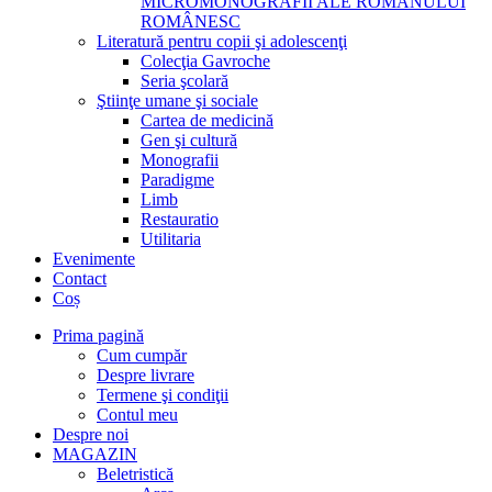
MICROMONOGRAFII ALE ROMANULUI
ROMÂNESC
Literatură pentru copii şi adolescenţi
Colecţia Gavroche
Seria şcolară
Ştiinţe umane şi sociale
Cartea de medicină
Gen şi cultură
Monografii
Paradigme
Limb
Restauratio
Utilitaria
Evenimente
Contact
Coș
Prima pagină
Cum cumpăr
Despre livrare
Termene şi condiţii
Contul meu
Despre noi
MAGAZIN
Beletristică