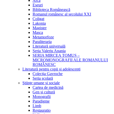
Arca
Eseuri
Biblioteca Românească
Romanul românesc al secolului XXI
Coligat
Lakonia
Magister
Masca
Metamorfoze
Paraliteraria
Literatură universală
Seria Valeriu Anania
SERIA MIRCEA TOMUȘ –
MICROMONOGRAFII ALE ROMANULUI
ROMÂNESC
Literatură pentru copii şi adolescenţi
Colecţia Gavroche
Seria şcolară
Ştiinţe umane şi sociale
Cartea de medicină
Gen şi cultură
Monografii
Paradigme
Limb
Restauratio