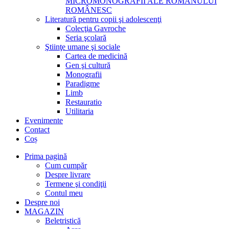
MICROMONOGRAFII ALE ROMANULUI
ROMÂNESC
Literatură pentru copii şi adolescenţi
Colecţia Gavroche
Seria şcolară
Ştiinţe umane şi sociale
Cartea de medicină
Gen şi cultură
Monografii
Paradigme
Limb
Restauratio
Utilitaria
Evenimente
Contact
Coș
Prima pagină
Cum cumpăr
Despre livrare
Termene şi condiţii
Contul meu
Despre noi
MAGAZIN
Beletristică