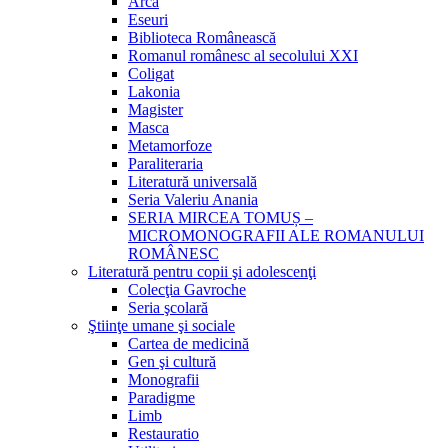
Arca
Eseuri
Biblioteca Românească
Romanul românesc al secolului XXI
Coligat
Lakonia
Magister
Masca
Metamorfoze
Paraliteraria
Literatură universală
Seria Valeriu Anania
SERIA MIRCEA TOMUȘ –
MICROMONOGRAFII ALE ROMANULUI
ROMÂNESC
Literatură pentru copii şi adolescenţi
Colecţia Gavroche
Seria şcolară
Ştiinţe umane şi sociale
Cartea de medicină
Gen şi cultură
Monografii
Paradigme
Limb
Restauratio