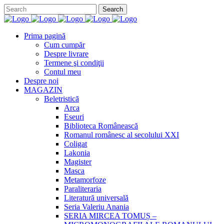
Prima pagină
Cum cumpăr
Despre livrare
Termene şi condiţii
Contul meu
Despre noi
MAGAZIN
Beletristică
Arca
Eseuri
Biblioteca Românească
Romanul românesc al secolului XXI
Coligat
Lakonia
Magister
Masca
Metamorfoze
Paraliteraria
Literatură universală
Seria Valeriu Anania
SERIA MIRCEA TOMUȘ –