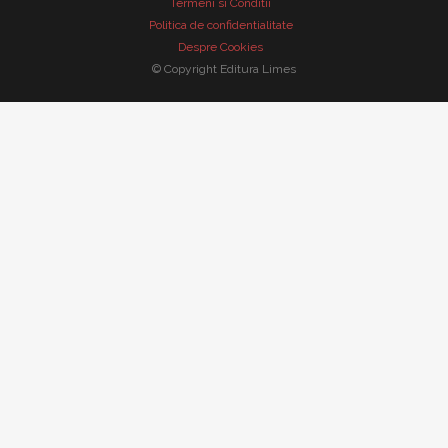
Termeni si Conditii
LITERATU
Politica de confidentialitate
Despre Cookies
SERIA VAL
© Copyright Editura Limes
SERIA MI
MICROMON
ROMANUL
COLECŢIA
SERIA ŞC
CARTEA D
GEN ŞI C
MONOGRAF
PARADIGM
LIMB
RESTAUR