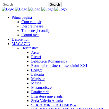
Prima pagină
Cum cumpăr
Despre livrare
Termene şi condiţii
Contul meu
Despre noi
MAGAZIN
Beletristică
Arca
Eseuri
Biblioteca Românească
Romanul românesc al secolului XXI
Coligat
Lakonia
Magister
Masca
Metamorfoze
Paraliteraria
Literatură universală
Seria Valeriu Anania
SERIA MIRCEA TOMUȘ –