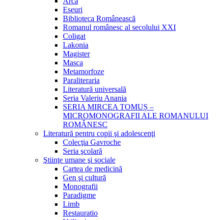
Arca
Eseuri
Biblioteca Românească
Romanul românesc al secolului XXI
Coligat
Lakonia
Magister
Masca
Metamorfoze
Paraliteraria
Literatură universală
Seria Valeriu Anania
SERIA MIRCEA TOMUȘ –
MICROMONOGRAFII ALE ROMANULUI
ROMÂNESC
Literatură pentru copii şi adolescenţi
Colecţia Gavroche
Seria şcolară
Ştiinţe umane şi sociale
Cartea de medicină
Gen şi cultură
Monografii
Paradigme
Limb
Restauratio