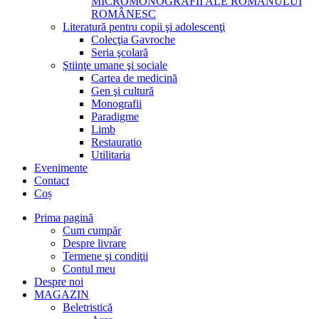
MICROMONOGRAFII ALE ROMANULUI
ROMÂNESC
Literatură pentru copii şi adolescenţi
Colecţia Gavroche
Seria şcolară
Ştiinţe umane şi sociale
Cartea de medicină
Gen şi cultură
Monografii
Paradigme
Limb
Restauratio
Utilitaria
Evenimente
Contact
Coș
Prima pagină
Cum cumpăr
Despre livrare
Termene şi condiţii
Contul meu
Despre noi
MAGAZIN
Beletristică