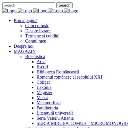
Prima pagină
Cum cumpăr
Despre livrare
Termene şi condiţii
Contul meu
Despre noi
MAGAZIN
Beletristică
Arca
Eseuri
Biblioteca Românească
Romanul românesc al secolului XXI
Coligat
Lakonia
Magister
Masca
Metamorfoze
Paraliteraria
Literatură universală
Seria Valeriu Anania
SERIA MIRCEA TOMUȘ – MICROMONOGR