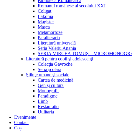
Biblioteca Românească
Romanul românesc al secolului XXI
Coligat
Lakonia
Magister
Masca
Metamorfoze
Paraliteraria
Literatură universală
Seria Valeriu Anania
SERIA MIRCEA TOMUȘ – MICROMONOGR
Literatură pentru copii şi adolescenţi
Colecţia Gavroche
Seria şcolară
Ştiinţe umane şi sociale
Cartea de medicină
Gen şi cultură
Monografii
Paradigme
Limb
Restauratio
Utilitaria
Evenimente
Contact
Coș