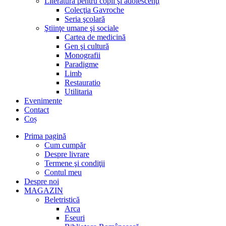
Literatură pentru copii şi adolescenţi
Colecţia Gavroche
Seria şcolară
Ştiinţe umane şi sociale
Cartea de medicină
Gen şi cultură
Monografii
Paradigme
Limb
Restauratio
Utilitaria
Evenimente
Contact
Coș
Prima pagină
Cum cumpăr
Despre livrare
Termene şi condiţii
Contul meu
Despre noi
MAGAZIN
Beletristică
Arca
Eseuri