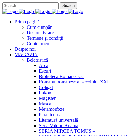
Prima pagină
Cum cumpăr
Despre livrare
Termene şi condiţii
Contul meu
Despre noi
MAGAZIN
Beletristică
Arca
Eseuri
Biblioteca Românească
Romanul românesc al secolului XXI
Coligat
Lakonia
Magister
Masca
Metamorfoze
Paraliteraria
Literatură universală
Seria Valeriu Anania
SERIA MIRCEA TOMUȘ –