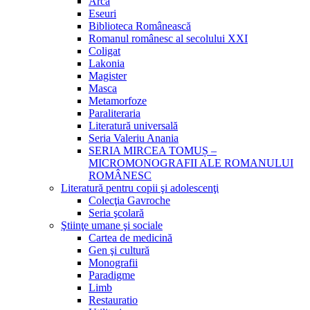
Arca
Eseuri
Biblioteca Românească
Romanul românesc al secolului XXI
Coligat
Lakonia
Magister
Masca
Metamorfoze
Paraliteraria
Literatură universală
Seria Valeriu Anania
SERIA MIRCEA TOMUȘ –
MICROMONOGRAFII ALE ROMANULUI
ROMÂNESC
Literatură pentru copii şi adolescenţi
Colecţia Gavroche
Seria şcolară
Ştiinţe umane şi sociale
Cartea de medicină
Gen şi cultură
Monografii
Paradigme
Limb
Restauratio