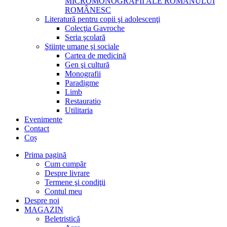
MICROMONOGRAFII ALE ROMANULUI
ROMÂNESC
Literatură pentru copii şi adolescenţi
Colecţia Gavroche
Seria şcolară
Ştiinţe umane şi sociale
Cartea de medicină
Gen şi cultură
Monografii
Paradigme
Limb
Restauratio
Utilitaria
Evenimente
Contact
Coș
Prima pagină
Cum cumpăr
Despre livrare
Termene şi condiţii
Contul meu
Despre noi
MAGAZIN
Beletristică